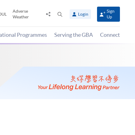
Adverse
Sign
Share
Open
OUL
Login
Weather
Up
to
search
panel
national Programmes
Serving the GBA
Connect