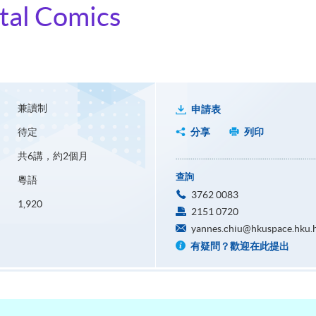
ital Comics
兼讀制
申請表
待定
分享
列印
共6講，約2個月
查詢
粵語
3762 0083
1,920
2151 0720
yannes.chiu@hkuspace.hku.
有疑問？歡迎在此提出