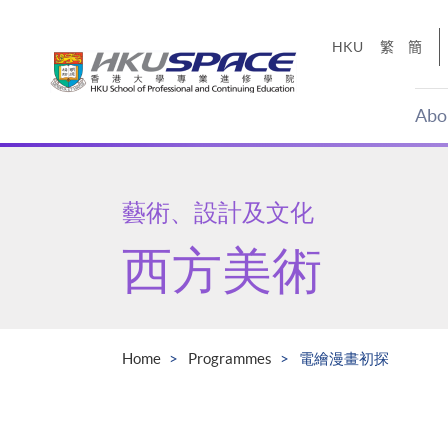
Skip
to
HKU
繁
簡
main
content
Abo
Main
content
start
藝術、設計及文化
西方美術
Home
Programmes
電繪漫畫初探