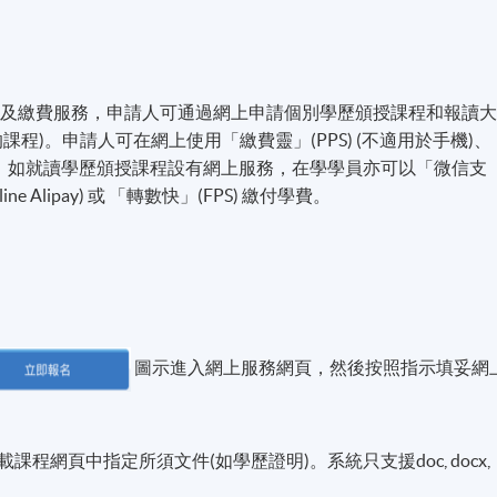
名及繳費服務，申請人可通過網上申請個別學歷頒授課程和報讀
程)。申請人可在網上使用「繳費靈」(PPS) (不適用於手機)、
付方式之外，如就讀學歷頒授課程設有網上服務，在學學員亦可以「微信支
line Alipay) 或 「轉數快」(FPS) 繳付學費。
圖示進入網上服務網頁，然後按照指示填妥網
程網頁中指定所須文件(如學歷證明)。系統只支援doc, docx,