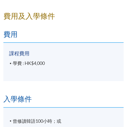
學員會在課程會於開課前5-7天，收到學院通知是否成
費用及入學條件
功開班。如成功開班，學科會上載書單至SOUL2.0。成
功報名之學員可登入SOUL 2.0下載書單或於網頁"小冊
費用
子"欄下載。
學員可由收到通知當天起，於辦公時間內：逢星期一
課程費用
至五，10:00am-12:30pm 及 2:00pm-6:00pm (星期六、
日及公眾假期休息)，先到北角城中心1樓報名中心 (香
學費 : HK$4,000
港北角英皇道250號，炮台山港鐵站B出口) 付款，再憑
收據到11樓辦公室取書 。取書時必須出示正本收據。
課程進度表及上課連結會於開課前經SOUL2.0網上學習
平台公佈，敬請留意。
入學條件
曾修讀韓語100小時；或
報名代碼
2180-2129NW