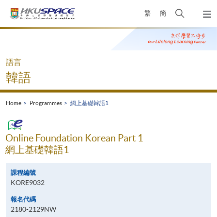
Skip
Open
繁
簡
to
Togg
main
search
navi
Main
content
panel
content
start
語言
韓語
Home
Programmes
網上基礎韓語1
Online Foundation Korean Part 1
網上基礎韓語1
課程編號
KORE9032
報名代碼
2180-2129NW