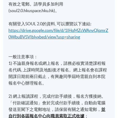
有效之電郵。請學員多加利用
(soul2.0.hkuspace.hku.hk)。
有關登入SOUL 2.0的資料, 可以瀏覽以下連結:
https://drive.google.com/file/d/1IHqMZcWAnvQlqmrZ
0WbuBVSVIblyxbed/view?usp=sharing
一般注意事項：
1) 不論親身報名或網上報名，請務必核實清楚課程報
名代碼, 上課時間及地點後才報名。網上報名會在課程
開課日期前兩日截止，有興趣同學屆時需親自到本院
報名中心辦理報名。
2) 網上報讀課程，完成付款手續後，報名方獲接納。
「付款確認通知」會於完成付款手續後，自動由電腦
發送至閣下之電郵地址，請保留有關之通知電郵，
並
自行到各區報名中心向職員索取正式收據
；