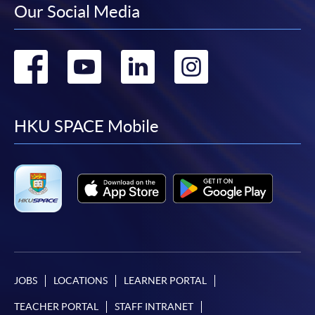
Our Social Media
報讀新課程
Go
Go
Go
Go
凡以「先到先得」為取錄方式的課程，請填妥
SF26報名表，親往
報名中心
或以郵遞方式連同學
to
to
to
to
費以及所需證明文件呈交。
facebook
youtube
linkedin
instag
HKU SPACE Mobile
[
下載報名表SF26
]
申請學歷頒授及專業課程可能需要其他資料，報名
表可向報名中心或有關課程負責人索取。填妥申請
表格後，請連同報名費/學費以及所需證明文件親
往報名中心或以郵遞方式遞交。
報讀同一學歷頒授課程內其他單元
JOBS
LOCATIONS
LEARNER PORTAL
​學院為學歷頒授課程特設「註冊及學費通知」，適
TEACHER PORTAL
STAFF INTRANET