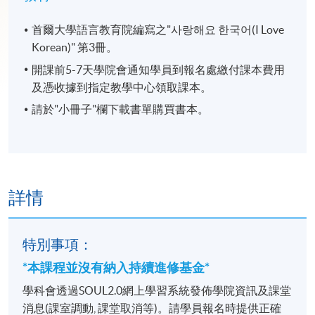
首爾大學語言教育院編寫之"사랑해요 한국어(I Love
Korean)" 第3冊。
開課前5-7天學院會通知學員到報名處繳付課本費用
及憑收據到指定教學中心領取課本。
請於"小冊子"欄下載書單購買書本。
詳情
特別事項：
*本課程並沒有納入持續進修基金*
學科會透過SOUL2.0網上學習系統發佈學院資訊及課堂
消息(課室調動, 課堂取消等)。請學員報名時提供正確