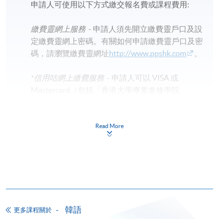
申請人可使用以下方式繳交報名費或課程費用:
繳費靈網上服務
- 申請人須先開立繳費靈戶口及設
定繳費靈網上密碼。有關如何申請繳費靈戶口及密
碼，請瀏覽繳費靈網址
http://www.ppshk.com
。
*信用咭網上繳費服務
- 申請人可以 VISA 或
Mastercard（包括「香港大學專業進修學院
Mastercard卡」）繳付學費。
Read More
*香港大學專業進修學院Mastercard卡
持有人如欲享用十個
月免息分期付款優惠，必須親臨本學院設有報名服務的教
學中心作付款安排。
如欲了解如何於網上報讀新課程及繳費，請瀏覽網上
申請/報讀指南 :
韓語
更多課程關於
-
短期課程