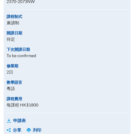
2370-2073NW
課程制式
兼讀制
開課日期
待定
下次開課日期
To be confirmed
修業期
2日
教學語言
粵語
課程費用
每課程 HK$1800
申請表
分享
列印