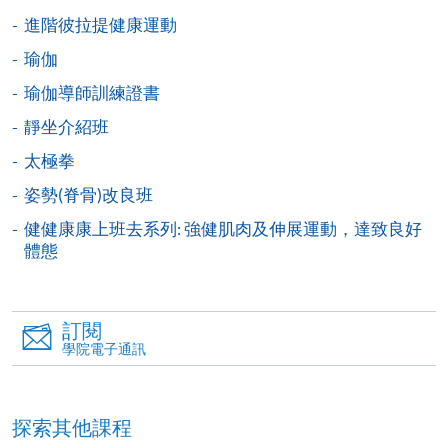
報讀同一學歷頒授課程內其他單元
進階彼拉提健康運動
個別課程為須報讀同一學歷頒授課程及其他單元或繳
瑜伽
交下期學費的學員，提供網上服務，如學員就讀的課
瑜伽導師訓練證書
程設有此服務，課程負責人會通知學員有關程序。
靜坐介紹班
網上支付可通過「繳費靈」(PPS) (不適用於手機)、
太極拳
VISA 或 Mastercard、「微信支付」(Online WeChat
Pay) 、「支付寶」(Online Alipay) 或 「轉數快」(FPS)
姿勢(脊骨)改良班
繳付學費。
健健康康上班去系列: 強健肌肉及伸展運動，達致良好
體態
親身報名/郵遞
訂閱
學院電子通訊
報讀新課程
探索其他課程
凡以「先到先得」為取錄方式的課程，請填妥