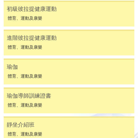
SF26報名表，親往
報名中心
或以郵遞方式連同學
初級彼拉提健康運動
費以及所需證明文件呈交。
體育、運動及康樂
[
下載報名表SF26
]
進階彼拉提健康運動
申請學歷頒授及專業課程可能需要其他資料，報名
表可向報名中心或有關課程負責人索取。填妥申請
體育、運動及康樂
表格後，請連同報名費/學費以及所需證明文件親
往報名中心或以郵遞方式遞交。
瑜伽
體育、運動及康樂
報讀同一學歷頒授課程內其他單元
瑜伽導師訓練證書
​學院為學歷頒授課程特設「註冊及學費通知」，適
體育、運動及康樂
用於一般學歷頒授課程。
靜坐介紹班
課程負責人會為學員送上「註冊及學費通知」
(「通知」)，請填妥有關「通知」，並親往報名中
體育、運動及康樂