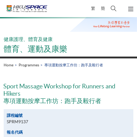
Skip
Open
繁
簡
to
Togg
main
search
navi
Main
content
panel
content
start
健康護理、體育及健康
體育、運動及康樂
Home
Programmes
專項運動按摩工作坊：跑手及毅行者
Sport Massage Workshop for Runners and
Hikers
專項運動按摩工作坊：跑手及毅行者
課程編號
SPRM9137
報名代碼