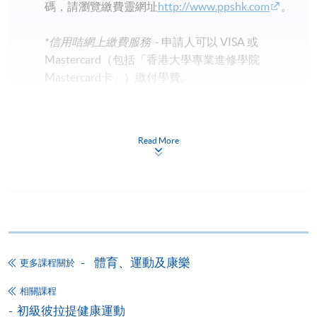
碼，請瀏覽繳費靈網址
http://www.ppshk.com
。
*信用咭網上繳費服務
- 申請人可以 VISA 或
Mastercard（包括「香港大學專業進修學院
Mastercard卡」）繳付學費。
*香港大學專業進修學院Mastercard卡
持有人如欲享用十個
月免息分期付款優惠，必須親臨本學院設有報名服務的教
Read More
學中心作付款安排。
如欲了解如何於網上報讀新課程及繳費，請瀏覽網上
申請/報讀指南 :
-
短期課程
體育、運動及康樂
更多課程關於
-
個別學歷頒授課程
相關課程
初級彼拉提健康運動