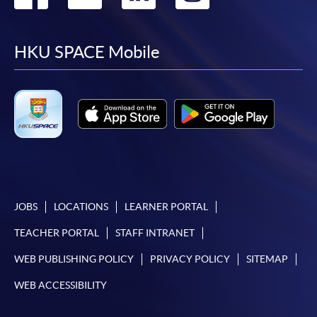
功被獲取錄。任何不成功的申請，課程組職員將儘
to
to
to
to
快與 閣下聯絡。
申請人應注意，不論親身或網上報讀，相同的課
facebook
youtube
linkedin
instag
HKU SPACE Mobile
程/科目只可提交一次申請。
在網上報名過程中，付款成功後，網頁將顯示付款
確認。另外，確認電子郵件亦會發送到 閣下的電
子郵件帳戶。請保留確定回條作日後查詢用途。
除特殊情況(例如課程因報名人數不足而被取消)及
法例規定外，一切已繳費用，概不退還。
如須甄選入學，則正式收據並不可作為 閣下已獲
取錄的證明。學院將在截止報名日期後儘快通知申
JOBS
LOCATIONS
LEARNER PORTAL
請者是否獲取錄。落選的申請人將獲退還已繳交的
學費。
TEACHER PORTAL
STAFF INTRANET
WEB PUBLISHING POLICY
PRIVACY POLICY
SITEMAP
WEB ACCESSIBILITY
免責聲明