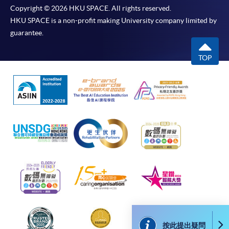
Copyright © 2026 HKU SPACE. All rights reserved.
本學院為學院開設的其中一些課程提供在線服務的平台。雖然
HKU SPACE is a non-profit making University company limited by
本學院會力求在有關網頁上刊載的資訊正確和合時，但本學院
guarantee.
卻不能為這些資訊作出任何明確或隱含的保證。本學院尤其不
會保證下列各項：資訊並無侵犯版權，資訊可安全使用、資訊
TOP
準確、資訊適合任何目的、資訊不含電腦病毒等。
本學院（包括其僱員及附屬機構）對你在網上付款而由下列原
因所導致的任何損失，一概不負責；上述原因包括：（1）由
付款銀行或獨立商戶因為付款的網關在處理付款的信用卡、付
款卡、智能卡或其他付款的設施時出現任何信息或資訊傳送的
失誤、延誤、中斷、中止、或限制（2）從付款的網關傳送而
來的任何信息或資訊中出現的疏忽、錯誤、誤差或遺漏；
（3）付款的網關在完成網上付款時出現的故障、失靈、或失
誤；（4）任何由付款的網關引起或與付款的網關相關的原
因，包括未獲授權進入、資料傳送的改動、任何非法行為等。
以上中文本純作參考之用，如內容與英文版本有任何歧義，一
按此提出疑問