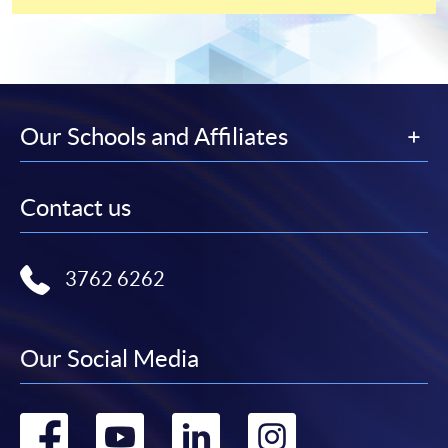
心或以郵遞方式，遞交「通知」及繳交所需費用。
有關繳費詳情，請參閱
付款方法
。如對報名程序有任
何疑問，請詳閱個別課程資料，或聯絡有關課程負責
人或報名中心。
Our Schools and Affiliates
課程/科目報名注意事項:
Contact us
選用網上報名服務必須在已接駁互聯網及支援
JavaScript程式瀏覽器的電腦上進行。建議選用
Google Chrome瀏覽器。
3762 6262
申請人不應閒置申請超過10分鐘。否則，申請人
必須重新開始整個申請程序。
網上報名只支援「提早報讀優惠」。如需享用其他
Our Social Media
報讀優惠，請親臨學院的報名中心報名。
在網上報名過程中，由於提交課程申請和付款在系
Go
Go
Go
Go
統處理上為兩個不同的程序，成功付款並不保證成