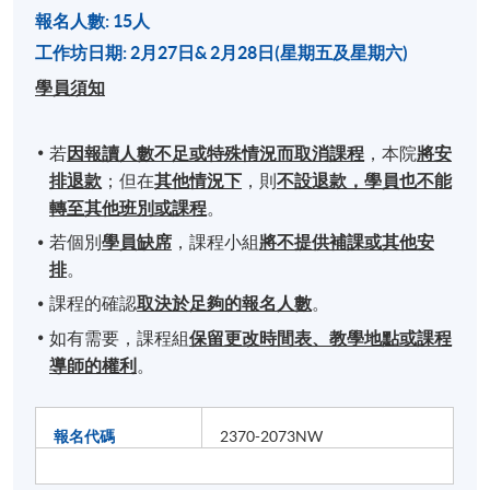
報名人數: 15人
工作坊日期: 2月27日& 2月28日(星期五及星期六)
學員須知
若
因報讀人數不足或特殊情況而取消課程
，本院
將安
排退款
；但在
其他情況下
，則
不設退款，學員也不能
轉至其他班別或課程
。
若個別
學員缺席
，課程小組
將不提供補課或其他安
排
。
課程的確認
取決於足夠的報名人數
。
如有需要，課程組
保留更改時間表、教學地點或課程
導師的權利
。
報名代碼
2370-2073NW