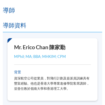
2026年8月8日（星期六）
導師
2026年8月15日（星期六）
導師資料
***出席率達70%可獲頒發修讀證明書***
報名代碼
2492-1046NW
Mr. Erico Chan 陳家勤
開課日期
2026年7月22日 (星期三)
MPhil; MA; BBA; MHKIM; CPM
日期 / 時間
背景
逢周三、周六，2:00pm - 5:30pm
資深航空公司從業員，對飛行計劃及簽派員訓練具有
豐富經驗。他也是香港大學專業進修學院客席講師，
修業期
並曾任教於嶺南大學和香港理工大學。
地點