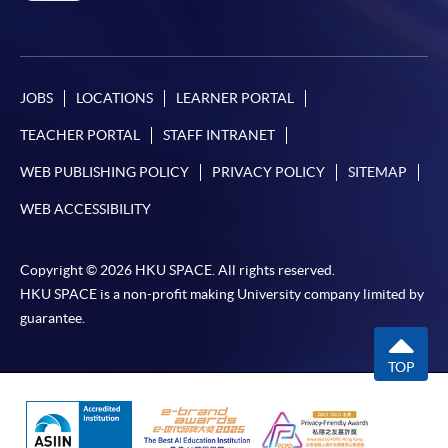
JOBS
LOCATIONS
LEARNER PORTAL
TEACHER PORTAL
STAFF INTRANET
WEB PUBLISHING POLICY
PRIVACY POLICY
SITEMAP
WEB ACCESSIBILITY
Copyright © 2026 HKU SPACE. All rights reserved.
HKU SPACE is a non-profit making University company limited by
guarantee.
TOP