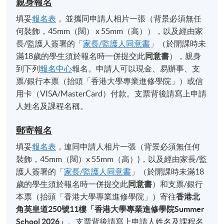
親身報名
填妥
報名表
， 並攜同申請人相片一張（背景必須無任
何裝飾，45mm（闊） x 55mm（高）），以及經由家
長/監護人簽署的「
家長/監護人同意書
」（於開課時未
滿18歲的學生須於報名時一併提交此
同意書
），親身
到下列
報名中心
報名。申請人可以現金、易辦事、支
票/銀行本票（抬頭「香港大學專業進修學院」）或信
用卡（VISA/MasterCard）付款。支票背後請寫上申請
人姓名及課程名稱。
郵寄報名
填妥
報名表
，連同申請人相片一張（背景必須無任何
裝飾，45mm（闊）x 55mm（高）)，以及經由家長/監
護人簽署的「
家長/監護人同意書
」（於開課時未滿18
歲的學生須於報名時一併提交此
同意書
）和支票/銀行
本票（抬頭「香港大學專業進修學院」）寄往
香港北
角英皇道
250
號
11
樓「香港大學專業進修學院
Summer
School 2026
」
。支票背後請寫上申請人姓名及課程名