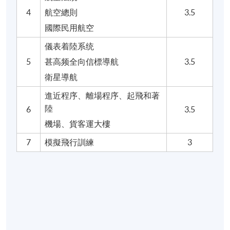
4
航空總則
3.5
國際民用航空
儀表着陸系统
5
甚高频全向信標導航
3.5
衛星導航
進近程序、離場程序、起飛和著
陸
6
3.5
機場、貨客運大樓
7
模擬飛行訓練
3