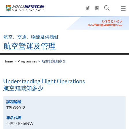
Skip
Open
繁
簡
to
Togg
main
search
navi
Main
content
panel
content
start
航空、交通、物流及供應鏈
航空營運及管理
Home
Programmes
航空知識知多少
Understanding Flight Operations
航空知識知多少
課程編號
TPLO9018
報名代碼
2492-1046NW