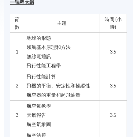
一課程大綱
節
時間 (小
主題
數
時)
地球的形態
領航基本原理和方法
1
3.5
無線電通訊
飛行性能工程學
飛行性能計算
2
飛機的平衡、安定性和操縱性
3.5
航空器的重量和起飛油量
航空氣象學
3
天氣報告
3.5
航空氣象圖
航空法規