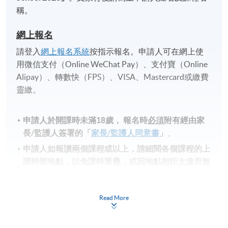
稱。
網上報名
請登入
網上報名系統
按指示報名。申請人可在網上使
用微信支付（Online WeChat Pay）、支付寶（Online
Alipay）、轉數快（FPS）、VISA、Mastercard或繳費
靈繳。
申請人於開課時未滿18歲​，
報名時
必須
附有經由家
長
/
監護人簽署的「
家長/監護人同意書
」
。
申請人如報讀兩個課程或以上，請細閱各個課程的上
課時間地點，以免課時重疊，或因地點相距太遠而無
法上課。
備註
Read More
學費及學額不得轉讓他人。一經取錄，學生不得用