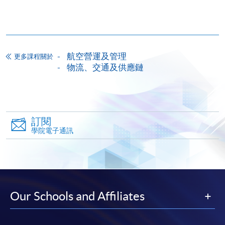
已付的學費和已取得的學額轉讀其他課程，惟學院
對特殊情況，可酌情處理。轉讀申請一經批准，學
生須要付港幣120元手續費。
學院在收妥費用後，會向申請人發出付款收據，惟
航空營運及管理
更多課程關於
郵寄付款收據如若遺失，學院概不負責。
物流、交通及供應鏈
付款收據只發一次。申請額外付款證明的收費為每
張港幣30元。請以劃線支票支付，抬頭註明「香
港大學專業進修學院」，並連同貼上郵票的回郵信
封及申請表交回本學院。補發的學費收據通常於課
訂閱
程完結後寄出。
學院電子通訊
有關香港大學專業進修學院Summer School 的取錄方
法、學生須知、報名中心及其他相關資訊，請登入
Summer School 網頁
。
Our Schools and Affiliates