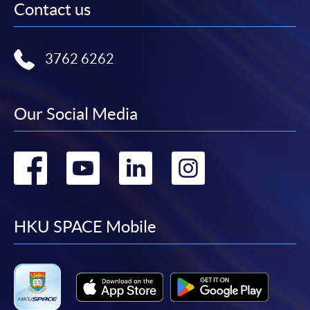
Contact us
3762 6262
Our Social Media
Go
Go
Go
Go
to
to
to
to
facebook
youtube
linkedin
instag
HKU SPACE Mobile