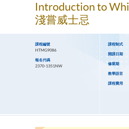
Introduction to Wh
淺嘗威士忌
課程編號
課程制式
HTMG9086
開課日期
報名代碼
修業期
2370-1351NW
教學語言
課程費用