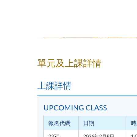
單元及上課詳情
本課程共4小時
學歷頒授
上課詳情
參加者修畢課程，上課出席率達70%以上
(Statement of Attendance)。
UPCOMING CLASS
教學語言
報名代碼
日期
時
粵語或普通話授課，輔以中文教材
2370-
2026年2月8日
1: