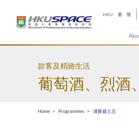
Skip
to
HKU
繁
簡
main
content
Abo
Main
content
start
款客及精緻生活
葡萄酒、烈酒
Home
Programmes
淺嘗威士忌