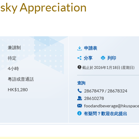
isky Appreciation
兼讀制
申請表
待定
分享
列印
截止於 2026年1月18日 (星期日)
4小時
粵語或普通話
查詢
HK$1,280
28678479 / 28678324
28610278
foodandbeverage@hkuspace
有疑問？歡迎在此提出