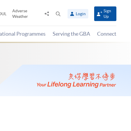
Adverse
Sign
Share
Open
OUL
Login
Weather
Up
to
search
panel
national Programmes
Serving the GBA
Connect