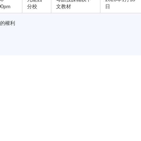
00pm
分校
文教材
日
-
表的權利