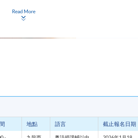
Read More
，按香港大學體制，經香港大學專業進修學院獲准頒授出席證明書
間
地點
語言
截止報名日期
00 -
九龍西
粵語授課輔以中
2026年1月18