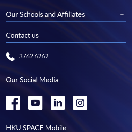
Our Schools and Affiliates
Contact us
3762 6262
Our Social Media
Go
Go
Go
Go
to
to
to
to
facebook
youtube
linkedin
instag
HKU SPACE Mobile