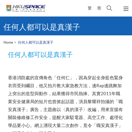
Skip
Open
繁
簡
to
Togg
main
search
navi
Main
content
panel
content
任何人都可以是真漢子
start
Home
任何人都可以是真漢子
任何人都可以是真漢子
香港消防處的宣傳角色「任何仁」，因為穿起全身藍色緊身
衣而受到矚目，他又拍片教大家急教方法，邊Rap邊跳舞加
上突出的造型與動作，結果獲得市民熱捧。其實2011年職
業安全健康局的短片也曾掀起話題，演員黎耀祥拍攝的「職
安真漢子」廣告，主題曲以〈真的漢子〉改編，用來宣揚有
關裝修維修工作安全，提醒大家駁電器、高空工作、處理化
學品要小心。網上湧現大量二次創作，竟令「職安真漢子」