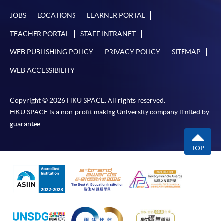
JOBS
LOCATIONS
LEARNER PORTAL
TEACHER PORTAL
STAFF INTRANET
WEB PUBLISHING POLICY
PRIVACY POLICY
SITEMAP
WEB ACCESSIBILITY
Copyright © 2026 HKU SPACE. All rights reserved.
HKU SPACE is a non-profit making University company limited by
guarantee.
TOP