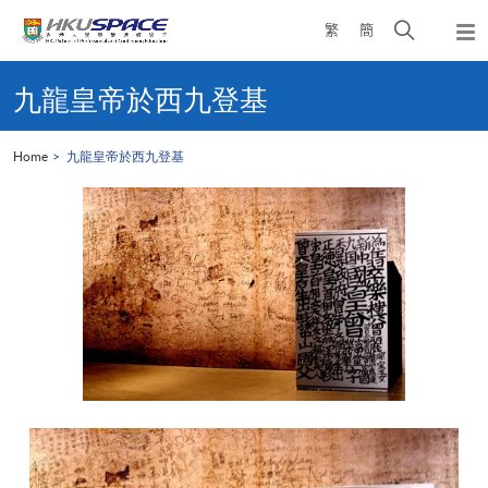
Skip
Open
繁
簡
to
Togg
main
search
navi
Main
content
panel
content
九龍皇帝於西九登基
start
Home
九龍皇帝於西九登基