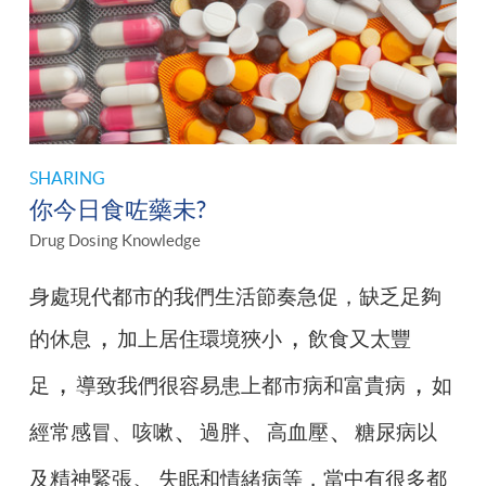
SHARING
你今日食咗藥未?
Drug Dosing Knowledge
身處現代都市的我們生活節奏急促，缺乏足夠
，
，
的休息
加上居住環境狹小
飲食又太豐
，
，
足
導致我們很容易患上都市病和富貴病
如
、
、
、
經常感冒、咳嗽
過胖
高血壓
糖尿病以
、
及精神緊張
失眠和情緒病等，當中有很多都