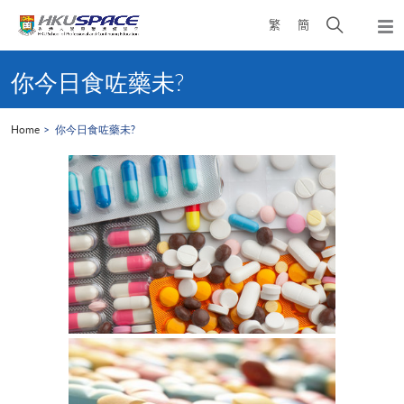
Skip
Open
繁
簡
to
Togg
main
search
navi
Main
content
panel
content
你今日食咗藥未?
start
Home
你今日食咗藥未?