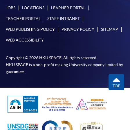
JOBS
LOCATIONS
LEARNER PORTAL
TEACHER PORTAL
STAFF INTRANET
WEB PUBLISHING POLICY
PRIVACY POLICY
SITEMAP
WEB ACCESSIBILITY
Copyright © 2026 HKU SPACE. All rights reserved.
HKU SPACE is a non-profit making University company limited by
guarantee.
TOP