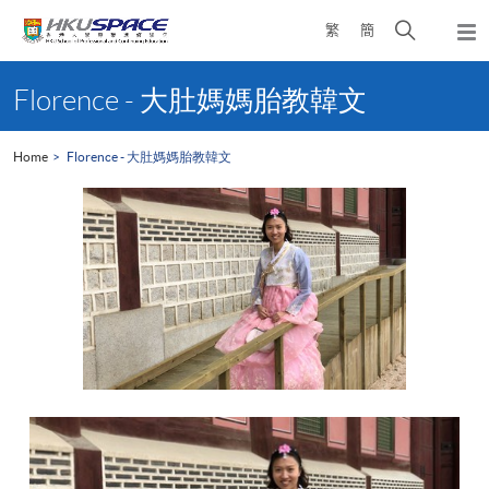
Skip
Open
繁
簡
to
Togg
main
search
navi
Main
content
panel
content
Florence - 大肚媽媽胎教韓文
start
Home
Florence - 大肚媽媽胎教韓文