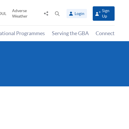
Adverse
Sign
Share
Open
OUL
Login
Weather
Up
to
search
panel
national Programmes
Serving the GBA
Connect