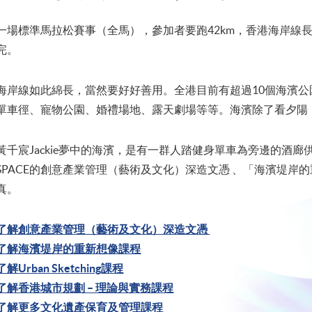
一場標準馬拉松賽事（全馬），參加者要跑42km，香港海岸線長達
完。
海岸線如此綿長，當然要好好善用。全港目前有超過10個海濱
單車徑、寵物公園、婚禮場地、露天劇場等等。海濱除了看夕陽
黃千宸Jackie夢中的海濱，是有一群人踏健身單車為旁邊的酒廊
SPACE的創意產業管理（藝術及文化）深造文憑 、「海濱堤岸
真。
了解創意產業管理（藝術及文化）深造文憑
了解海濱堤岸的重新想像課程
了解Urban Sketching課程
了解香港城市規劃 – 理論與實務課程
了解更多文化遺產保育及管理課程