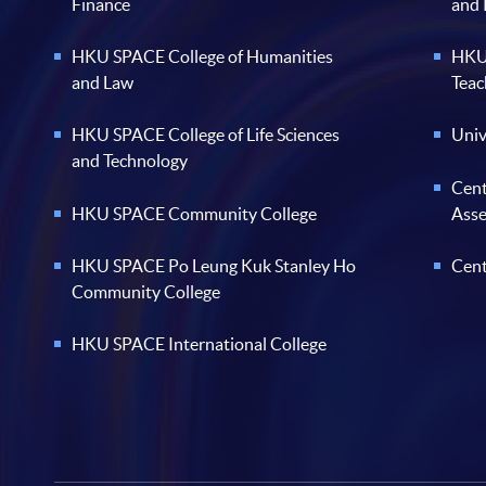
Finance
and
HKU SPACE College of Humanities
HKU 
and Law
Teac
HKU SPACE College of Life Sciences
Univ
and Technology
Cent
HKU SPACE Community College
Ass
HKU SPACE Po Leung Kuk Stanley Ho
Cent
Community College
HKU SPACE International College