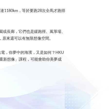
1180km，等於要跑28次全馬才跑得
公園或長廊，它們也是緩跑徑、風箏場、
，原來還可以有無限想像空間。
供電，你夢中的海濱，又是如何？HKU
的重新想像」課程，可能會助你美夢成