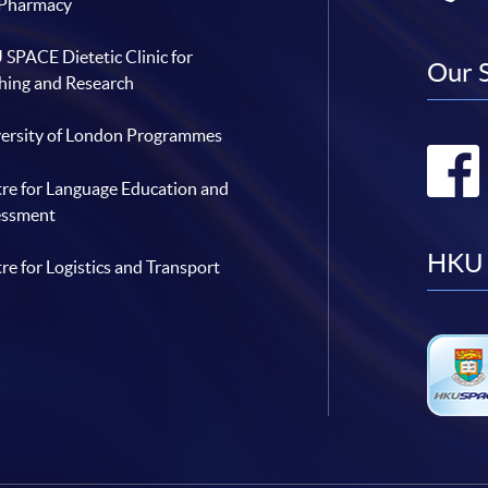
 Pharmacy
SPACE Dietetic Clinic for
Our 
hing and Research
ersity of London Programmes
re for Language Education and
essment
HKU 
re for Logistics and Transport