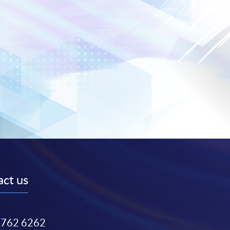
ct us
3762 6262