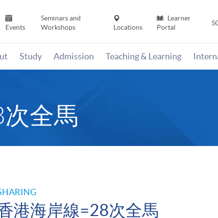
Seminars and
Learner
S
Events
Workshops
Locations
Portal
ut
Study
Admission
Teaching & Learning
Inter
8次全馬
SHARING
香港海岸線=28次全馬