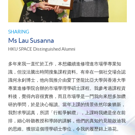
SHARING
Ms Lau Susanna
HKU SPACE Distinguished Alumni
多年來我一直忙於工作，本想繼續進修増進市場學專業知
識，但沒法騰出時間搜集課程資料。有幸在一個社交場合認
識何永釗博士，他向我推介由愛丁堡龍比亞大學與香港大學
專業進修學院合辦的市場學理學碩士課程。我參考過課程資
料後，覺得內容很實務，而且市場學是一門我向來想多加鑽
研的學問，於是決心報讀。當年上課的情景依然印象猶新，
我對求學認真，所謂「行船爭解纜」，上課時我總是坐在前
排，細心聆聽教授和導師的講解，他們的真知灼見能啟迪我
的思維。獲頒這個理學碩士學位，令我的履歷錦上添花。