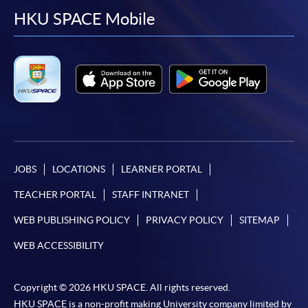
facebook
youtube
linkedin
instag
HKU SPACE Mobile
JOBS
LOCATIONS
LEARNER PORTAL
TEACHER PORTAL
STAFF INTRANET
WEB PUBLISHING POLICY
PRIVACY POLICY
SITEMAP
WEB ACCESSIBILITY
Copyright © 2026 HKU SPACE. All rights reserved.
HKU SPACE is a non-profit making University company limited by