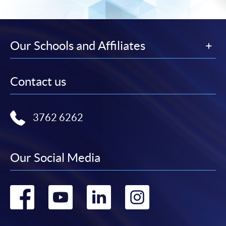
Our Schools and Affiliates
Contact us
3762 6262
Our Social Media
Go
Go
Go
Go
to
to
to
to