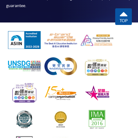
guarantee.
TOP