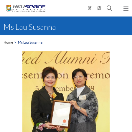
Skip
Open
繁
簡
to
Togg
main
search
navi
Main
content
panel
content
Ms Lau Susanna
start
Home
Ms Lau Susanna