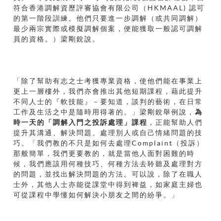
符合香港調解資歷評審協會有限公司（HKMAAL) 認可
的第一階段訓練。他們只要進一步調解（或共同調解）
最少兩宗實際或模擬調解個案，便能獲取一般認可調解
員的資格。）梁剛銳說。
「除了幫助有志之士考獲專業資格，使他們能在事業上
更上一層樓外，我們亦會推出其他短期課程，藉此提升
不同人士的『軟技能』－要知道，談判的藝術，在日常
工作及生活之中是隨時用得著的。」梁剛銳舉例說，
為
時一天的「調解入門之投訴處理」課程
，正能幫助人們
提升其溝通、解決問題、處理別人或自己情緒問題的技
巧。「我們教的不只是如何去處理Complaint（投訴）
那般簡單，我們更要教的，就是當他人面對困難的時
候，我們應該用何種技巧、何種方法去聆聽及處理對方
的問題，並找出解決問題的方法。可以說，除了在職人
士外，其他人士亦能從課堂中得到裨益，如家庭主婦也
可從課程中學懂如何解決小朋友之間的紛爭。」