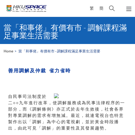
Skip
Open
繁
簡
to
Togg
main
search
navi
Main
content
panel
content
當「和事佬」有價有市 - 調解課程滿
start
足事業生活需要
Home
當「和事佬」有價有市 - 調解課程滿足事業生活需要
善用調解及仲裁
省力省時
自民事司法制度於
二○○九年進行改革，使調解服務成為民事法律程序的一
部分，而《調解條例》亦正式於去年生效後，社會各界
對專業調解的需求有增無減。最近，就連電視台也特意
製作出以「調解」為中心的電視劇，並於黃金時段播
出，由此可見「調解」的重要性及其發展趨勢。