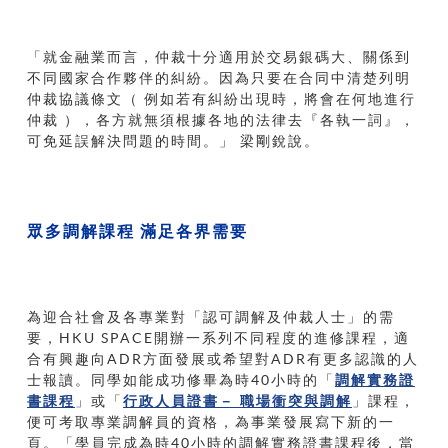
「就金融業而言，仲裁十分適用於交易銀碼大、關係到
不同國家合作夥伴的糾紛。因為只要在合同中清楚列明
仲裁協議條文（
例如若有糾紛出現時，將會在何地進行
仲裁
），各方就無須根據各地的法律去『各執一詞』，
可免延誤解決問題的時間。」
梁剛銳說。
眾多調解課程
滿足各界需要
為迎合社會及各專業對「認可調解及仲裁人士」的需
要，HKU SPACE開辦一系列不同程度的進修課程，適
合有興趣向ADR方面發展或希望對ADR有更多認識的人
士報讀。同學如能成功修畢為時40小時的「
調解實務證
書課程
」或「
行政人員證書－
職場衝突與調解
」課程，
便可考取專業調解員的資格，為事業發展寫下新的一
頁。「學員完成為時40小時的調解實務證書課程後，當