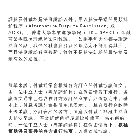
調解及仲裁均是法庭訴訟以外，用以解決爭端的另類排
解程序（Alternative Dispute Resolution,
或
ADR
)
。」香港大學專業進修學院（HKU
SPACE）金融
商業學院署理總監梁剛銳說。「如果事無大小都要訴諸
法庭的話，我們的社會資源及公帑必定不能用得其所，
而且法庭訴訟程序複雜，往往不是解決糾紛的最快捷及
最有效的途徑。」
簡單來說，仲裁通常會根據各方訂立的仲裁協議條文，
由一位中立人士（專業調解員）在保密情況下進行。協
議條文通常已包含在各方簽訂的商業合約條款之中。基
本上，仲裁協議只會很簡單地表示，一旦在履行合約時
出現爭議，簽訂合約的各方，同意以仲裁而非經由法庭
去解決爭議。 至於調解的程序就比較簡單：當有糾紛
時，一位中立人士（專業調解員）在保密情況下，
積極
幫助涉及事件的各方進行協商
，以期達成協議。