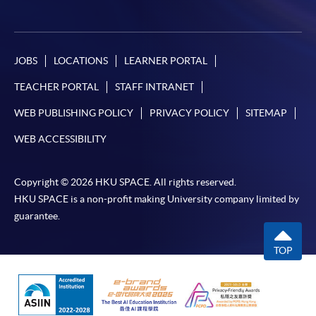
JOBS
LOCATIONS
LEARNER PORTAL
TEACHER PORTAL
STAFF INTRANET
WEB PUBLISHING POLICY
PRIVACY POLICY
SITEMAP
WEB ACCESSIBILITY
Copyright © 2026 HKU SPACE. All rights reserved.
HKU SPACE is a non-profit making University company limited by
guarantee.
TOP