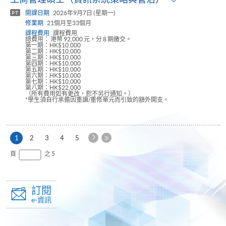
panel
開課日期
2026年9月7日 (星期一)
PT
修業期
21個月至33個月
課程費用
課程費用
總費用： 港幣 92,000 元，分 8 期繳交。
第一期：HK$10,000
第二期：HK$10,000
第三期：HK$10,000
第四期：HK$10,000
第五期：HK$10,000
第六期：HK$10,000
第七期：HK$10,000
第八期：HK$22,000
（所有費用如有更改，恕不另行通知。）
*學生須自行承擔因重讀/重修單元而引致的額外開支。
下
本
1
2
3
4
5
一
頁
最
頁
之 5
頁
後
一
頁
訂閱
e-資訊