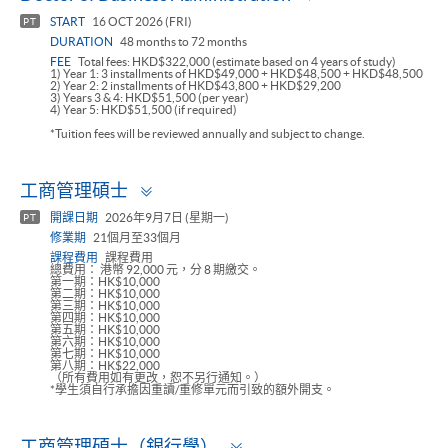
panel
START
16 OCT 2026 (FRI)
PT
DURATION
48 months to 72 months
FEE
Total fees: HKD$322,000 (estimate based on 4 years of study)
1) Year 1: 3 installments of HKD$49,000 + HKD$48,500 + HKD$48,500
2) Year 2: 2 installments of HKD$43,800 + HKD$29,200
3) Years 3 & 4: HKD$51,500 (per year)
4) Year 5: HKD$51,500 (if required)
*Tuition fees will be reviewed annually and subject to change.
Toggle
工商管理碩士
panel
開課日期
2026年9月7日 (星期一)
PT
修業期
21個月至33個月
課程費用
課程費用
總費用： 港幣 92,000 元，分 8 期繳交。
第一期：HK$10,000
第二期：HK$10,000
第三期：HK$10,000
第四期：HK$10,000
第五期：HK$10,000
第六期：HK$10,000
第七期：HK$10,000
第八期：HK$22,000
（所有費用如有更改，恕不另行通知。）
*學生須自行承擔因重讀/重修單元而引致的額外開支。
Toggle
工商管理碩士（銀行學）