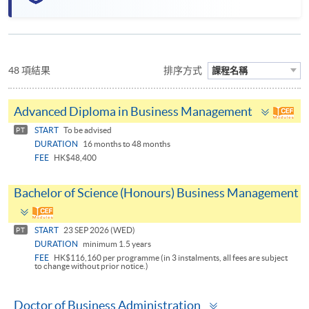
48 項結果
排序方式
課程名稱
Toggle
Advanced Diploma in Business Management
panel
START
To be advised
PT
DURATION
16 months to 48 months
FEE
HK$48,400
Bachelor of Science (Honours) Business Management
Toggle
panel
START
23 SEP 2026 (WED)
PT
DURATION
minimum 1.5 years
FEE
HK$116,160 per programme (in 3 instalments, all fees are subject
to change without prior notice.)
Toggle
Doctor of Business Administration