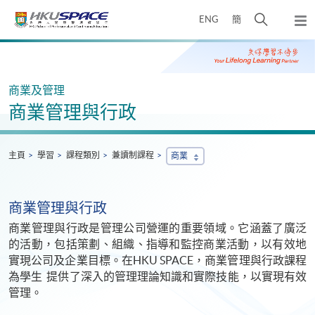
Skip
打
ENG
簡
to
彈
main
開
出
Main
content
搜
主
content
選
尋
start
單
介
商業及管理
面
商業管理與行政
主頁
學習
課程類別
兼讀制課程
商業
商業管理與行政
商業管理與行政是管理公司營運的重要領域。它涵蓋了廣泛
的活動，包括策劃、組織、指導和監控商業活動，以有效地
實現公司及企業目標。在HKU SPACE，商業管理與行政課程
為學生 提供了深入的管理理論知識和實際技能，以實現有效
管理。