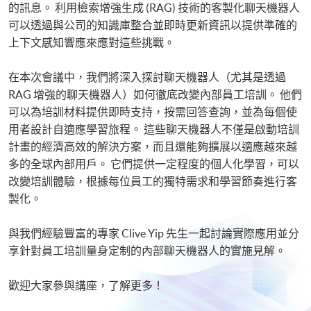
的訊息。 利用檢索增強生成 (RAG) 技術的客製化聊天機器人
Big Data and FinTech Executive Workshop Series - Big Data and Data
可以透過與公司的知識庫整合並即時更新資訊以提供準確的
Visualization
上下文感知響應來應對這些挑戰。
Big Data and FinTech Executive Workshop Series - Applied AI and
Business Analytics
在本次會議中，我們將深入探討聊天機器人（尤其是透過
RAG 增強的聊天機器人）如何徹底改變內部員工培訓。 他們
可以為培訓材料提供即時支持，按需回答查詢，並為每個使
用者設計自適應學習旅程。 這些聊天機器人不僅是啟動培訓
計畫的經濟高效的解決方案，而且還能夠擴展以適應越來越
多的全球內部用戶。 它們提供一定程度的個人化學習，可以
改變培訓體驗，根據每位員工的獨特需求和學習節奏進行客
製化。
與我們經驗豐富的專家 Clive Yip 先生一起討論實際應用並分
享針對員工培訓量身定制的內部聊天機器人的實施見解。
歡迎大家參與講座，了解更多！