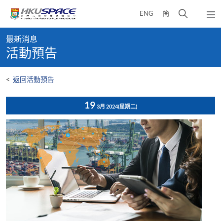
Skip
打
ENG
簡
to
彈
main
開
出
Main
content
搜
主
最新消息
content
選
尋
活動預告
start
單
介
面
<
返回活動預告
19
3月 2024
(星期二)