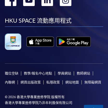
到
到
到
到
facebook
youtube
linkedin
instag
HKU SPACE 流動應用程式
職位空缺
教學/報名中心地點
學員網站
教師網站
內聯網
網頁出版政策
私隱政策
網站地圖
無障礙網頁
© 2026 香港大學專業進修學院 版權所有
香港大學專業進修學院乃非牟利擔保有限公司