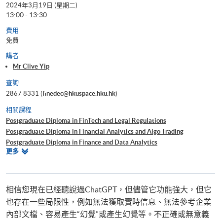
2024年3月19日 (星期二)
13:00 - 13:30
費用
免費
講者
Mr Clive Yip
查詢
2867 8331 (
finedec@hkuspace.hku.hk
)
相關課程
Postgraduate Diploma in FinTech and Legal Regulations
Postgraduate Diploma in Financial Analytics and Algo Trading
Postgraduate Diploma in Finance and Data Analytics
相
更多
Certificate for Module (Technical Analysis and Data Analytics for Stock
關
Investment)
課
Certificate for Module (Business Intelligence and Data Automation)
程
Certificate for Module (Business Analytics and Web Scraping)
相信您現在已經聽說過ChatGPT，但儘管它功能強大，但它
Certificate for Module (Big Data Governance and Data Compliance)
也存在一些局限性，例如無法獲取實時信息、無法參考企業
Executive Certificate in Interpretation and Visualization of Business Big
內部文檔、容易產生“幻覺”或產生幻覺等。不正確或無意義
Data