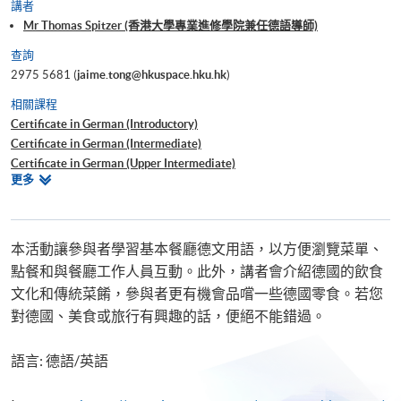
講者
Mr Thomas Spitzer (香港大學專業進修學院兼任德語導師)
查詢
2975 5681 (
jaime.tong@hkuspace.hku.hk
)
相關課程
Certificate in German (Introductory)
Certificate in German (Intermediate)
Certificate in German (Upper Intermediate)
相
更多
Certificate in German (Advanced)
關
Beginners' German
課
旅遊德語工作坊
程
本活動讓參與者學習基本餐廳德文用語，以方便瀏覽菜單、
點餐和與餐廳工作人員互動。此外，講者會介紹德國的飲食
文化和傳統菜餚，參與者更有機會品嚐一些德國零食。若您
對德國、美食或旅行有興趣的話，便絕不能錯過。
語言: 德語/英語