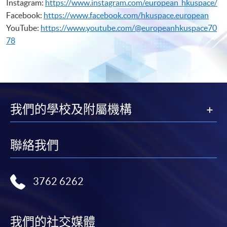
Instagram:
https://www.instagram.com/european_hkuspace/
Facebook:
https://www.facebook.com/hkuspace.european
YouTube:
https://www.youtube.com/@europeanhkuspace70
78
我們的學校及附屬機構
聯絡我們
3762 6262
我們的社交媒體