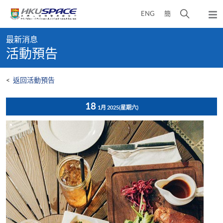
Skip
打
ENG
簡
to
彈
main
開
出
Main
content
搜
主
最新消息
content
選
尋
活動預告
start
單
介
面
<
返回活動預告
18
1月 2025
(星期六)