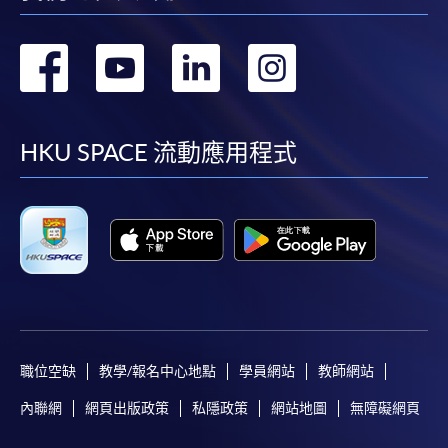
轉
轉
轉
轉
到
到
到
到
facebook
youtube
linkedin
instag
HKU SPACE 流動應用程式
職位空缺
教學/報名中心地點
學員網站
教師網站
內聯網
網頁出版政策
私隱政策
網站地圖
無障礙網頁