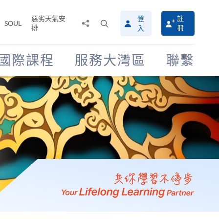
惡劣天氣安
登
註
分
打
SOUL
排
冊
入
享
開
至
搜
尋
國際課程
服務大灣區
聯繫
介
面