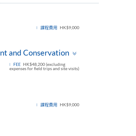
e
課程費用
HK$9,000
Toggle
nt and Conservation
panel
FEE
HK$48,200 (excluding
expenses for field trips and site visits)
課程費用
HK$9,000