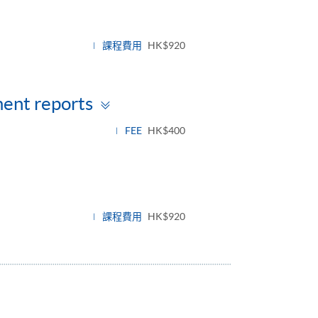
e
課程費用
HK$920
Toggle
ment reports
panel
FEE
HK$400
e
課程費用
HK$920