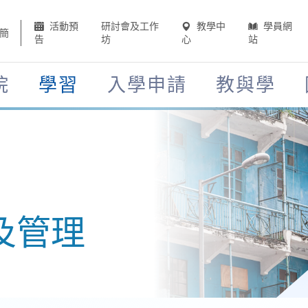
活動預
研討會及工作
教學中
學員網
簡
告
坊
心
站
院
學習
入學申請
教與學
及管理