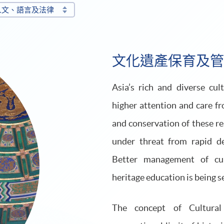
人文、語言及法律
文化遺產保育及管
Asia’s rich and diverse cu
higher attention and care fr
and conservation of these res
under threat from rapid de
Better management of cul
heritage education is being se
The concept of Cultura