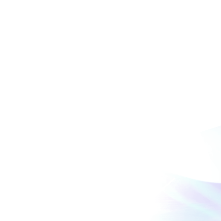
頁
後
一
頁