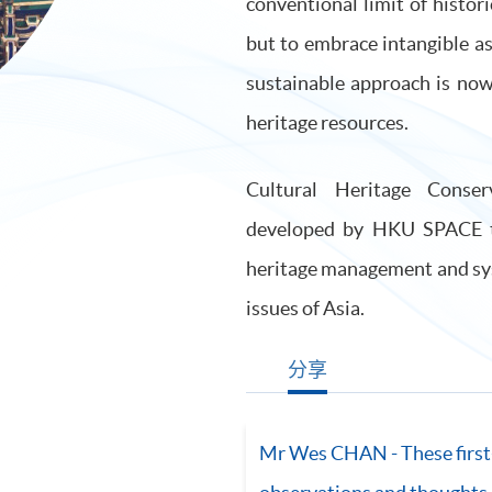
conventional limit of histor
but to embrace intangible as
sustainable approach is now 
heritage resources.
Cultural Heritage Cons
developed by HKU SPACE ta
heritage management and sys
issues of Asia.
分享
Mr Wes CHAN - These firs