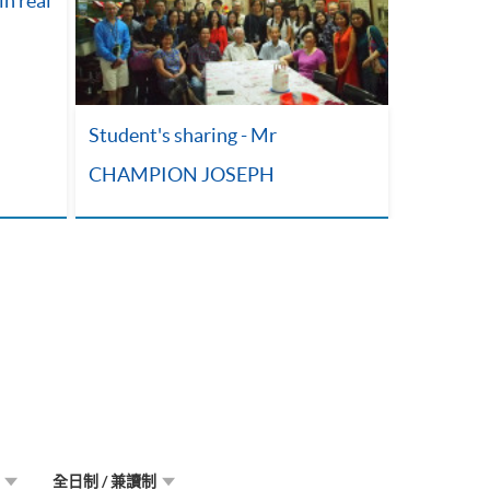
n real
Student's sharing - Mr
CHAMPION JOSEPH
全日制 / 兼讀制