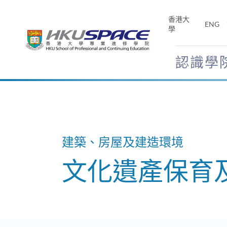
Skip
to
香港大
ENG
main
學
content
認識學
Main
content
start
建築、房屋及建造環境
文化遺產保育