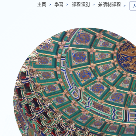
主頁
學習
課程類別
兼讀制課程