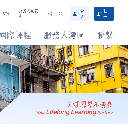
惡劣天氣安
登
註
分
打
SOUL
排
冊
入
享
開
至
搜
尋
國際課程
服務大灣區
聯繫
介
面