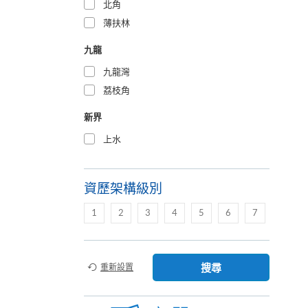
北角
薄扶林
九龍
九龍灣
荔枝角
新界
上水
資歷架構級別
1
2
3
4
5
6
7
搜尋
重新設置