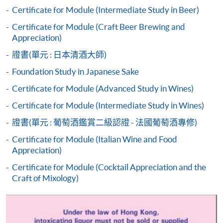
如欲了解如何於網上報讀新課程及繳費，請瀏覽網上
Certificate for Module (Intermediate Study in Beer)
申請/報讀指南 :
Certificate for Module (Craft Beer Brewing and
Appreciation)
-
短期課程
證書(單元 : 日本清酒大師)
-
個別學歷頒授課程
Foundation Study in Japanese Sake
Certificate for Module (Advanced Study in Wines)
報讀同一學歷頒授課程內其他單元
Certificate for Module (Intermediate Study in Wines)
個別課程為須報讀同一學歷頒授課程及其他單元或繳
證書(單元 : 葡萄酒鑑賞二級認證 - 法國葡萄酒專修)
交下期學費的學員，提供網上服務，如學員就讀的課
Certificate for Module (Italian Wine and Food
程設有此服務，課程負責人會通知學員有關程序。
Appreciation)
Certificate for Module (Cocktail Appreciation and the
網上支付可通過「繳費靈」(PPS) (不適用於手機)、
Craft of Mixology)
VISA 或 Mastercard、「微信支付」(Online WeChat
Pay) 、「支付寶」(Online Alipay) 或 「轉數快」(FPS)
繳付學費。