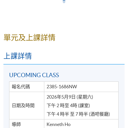
單元及上課詳情
*圖片只供參考
上課詳情
UPCOMING CLASS
詳情
報名代碼
2385-1686NW
2026年5月9日 (星期六)
工作坊已包括:
日期及時間
下午 2 時至 4時 (課室)
1. 鑑賞 4 至 6 款不同風味的手工啤酒
下午 4 時半 至 7 時半 (酒吧餐廳)
2. 品嚐特色配酒小食
導師
Kenneth Ho