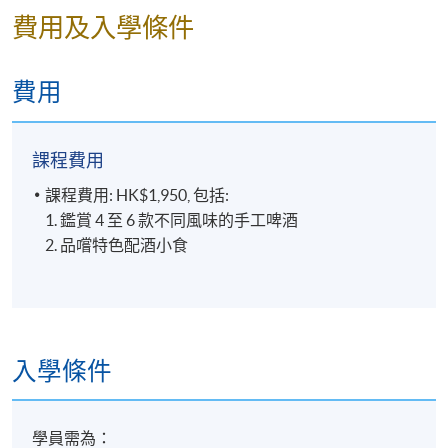
鑑賞多款手工啤酒*
費用及入學條件
經常應邀舉辦啤酒講座。他還於2017 年擔任「Malt &
>HK Lovecraft Helles
Spirits Magazine」的啤酒顧問。Nick 是經過認證的
>Hong Kong Beer Co.
BJCP（Beer Judge Certification Program）評審員，也
Hazy Daze IPA
費用
是香港國際葡萄酒和烈酒大賽的啤酒評審團成員之
>Weihenstephaner
一，在中國大陸、台灣、新加坡等多個國際啤酒比賽
Hefeweissbier
中擁有豐富的評審經驗。
>Schlenkerla Rauchbier
課程費用
Marzen
課程費用: HK$1,950, 包括:
>Verhaeghe Duchesse de
1. 鑑賞 4 至 6 款不同風味的手工啤酒
Bourgogne Flanders Red
2. 品嚐特色配酒小食
Ale
>Guinness Special Export
Stout
*只供參考，款式可能因
供應而更改
入學條件
學員需為：