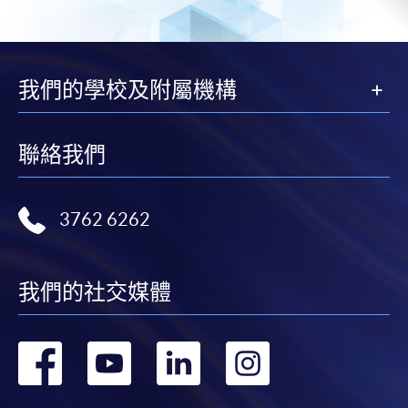
Google Chrome瀏覽器。
申請人不應閒置申請超過10分鐘。否則，申請人
必須重新開始整個申請程序。
網上報名只支援「提早報讀優惠」。如需享用其他
我們的學校及附屬機構
報讀優惠，請親臨學院的報名中心報名。
在網上報名過程中，由於提交課程申請和付款在系
聯絡我們
統處理上為兩個不同的程序，成功付款並不保證成
功被獲取錄。任何不成功的申請，課程組職員將儘
快與 閣下聯絡。
3762 6262
申請人應注意，不論親身或網上報讀，相同的課
程/科目只可提交一次申請。
在網上報名過程中，付款成功後，網頁將顯示付款
我們的社交媒體
確認。另外，確認電子郵件亦會發送到 閣下的電
子郵件帳戶。請保留確定回條作日後查詢用途。
轉
轉
轉
轉
除特殊情況(例如課程因報名人數不足而被取消)及
法例規定外，一切已繳費用，概不退還。
到
到
到
到