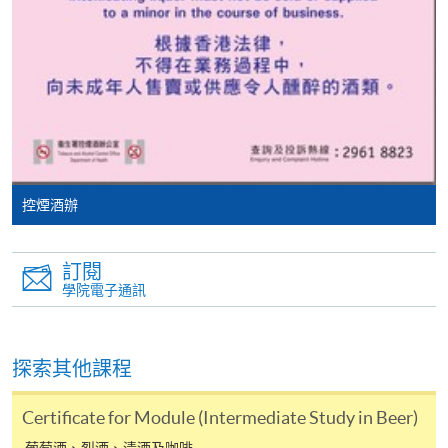
親身報名/郵遞
報讀新課程
凡以「先到先得」為取錄方式的課程，請填妥
SF26報名表，親往
報名中心
或以郵遞方式連同學
控煙酒辦
費以及所需證明文件呈交。
訂閱
[
下載報名表SF26
]
學院電子通訊
申請學歷頒授及專業課程可能需要其他資料，報名
表可向報名中心或有關課程負責人索取。填妥申請
探索其他課程
表格後，請連同報名費/學費以及所需證明文件親
往報名中心或以郵遞方式遞交。
Certificate for Module (Intermediate Study in Beer)
葡萄酒、烈酒、清酒及咖啡