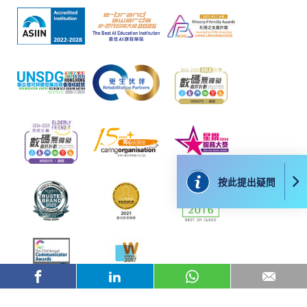
款卡、智能卡或其他付款的設施時出現任何信息或資訊傳送的
失誤、延誤、中斷、中止、或限制（2）從付款的網關傳送而
來的任何信息或資訊中出現的疏忽、錯誤、誤差或遺漏；
（3）付款的網關在完成網上付款時出現的故障、失靈、或失
誤；（4）任何由付款的網關引起或與付款的網關相關的原
因，包括未獲授權進入、資料傳送的改動、任何非法行為等。
以上中文本純作參考之用，如內容與英文版本有任何歧義，一
切以英文版本為準。
按此提出疑問
付款方法
1. 現金、「易辦事」（EPS）、微信支付
(WeChat Pay) 或支付寶(Alipay)
申請人可親臨學院任何一所報名中心，以現金、「易
辦事」、微信支付（WeChat Pay）或支付寶
（Alipay） 繳付學費。