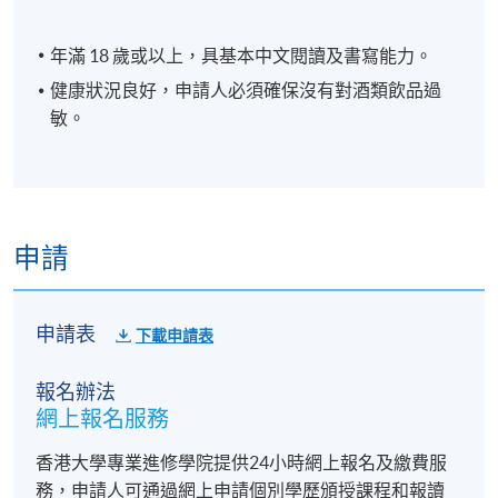
年滿 18 歲或以上，具基本中文閱讀及書寫能力。
健康狀況良好，申請人必須確保沒有對酒類飲品過
敏。
⾃釀啤酒鑑賞及
申請
3
配食技巧
品嚐豐富配酒小食*
申請表
下載申請表
報名辦法
網上報名服務
香港大學專業進修學院提供24小時網上報名及繳費服
務，申請人可通過網上申請個別學歷頒授課程和報讀