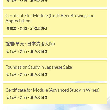
報讀同一學歷頒授課程內其他單元
Certificate for Module (Craft Beer Brewing and
​學院為學歷頒授課程特設「註冊及學費通知」，適
Appreciation)
用於一般學歷頒授課程。
葡萄酒、烈酒、清酒及咖啡
課程負責人會為學員送上「註冊及學費通知」
證書(單元 : 日本清酒大師)
(「通知」)，請填妥有關「通知」，並親往報名中
心或以郵遞方式，遞交「通知」及繳交所需費用。
葡萄酒、烈酒、清酒及咖啡
有關繳費詳情，請參閱
付款方法
。如對報名程序有任
Foundation Study in Japanese Sake
何疑問，請詳閱個別課程資料，或聯絡有關課程負責
葡萄酒、烈酒、清酒及咖啡
人或報名中心。
課程/科目報名注意事項:
Certificate for Module (Advanced Study in Wines)
葡萄酒、烈酒、清酒及咖啡
選用網上報名服務必須在已接駁互聯網及支援
JavaScript程式瀏覽器的電腦上進行。建議選用