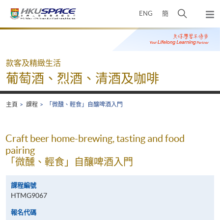
Skip
打
ENG
簡
to
彈
main
開
出
Main
content
搜
主
content
選
尋
start
單
介
款客及精緻生活
面
葡萄酒、烈酒、清酒及咖啡
主頁
課程
「微醺、輕食」自釀啤酒入門
Craft beer home-brewing, tasting and food
pairing
「微醺、輕食」自釀啤酒入門
課程編號
HTMG9067
報名代碼