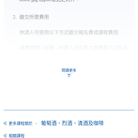
*圖片只供參考
繳交所需費用
申請人可使用以下方式繳交報名費或課程費用:
教學語言
粵語
繳費靈網上服務
- 申請人須先開立繳費靈戶口及設
定繳費靈網上密碼。有關如何申請繳費靈戶口及密
碼，請瀏覽繳費靈網址
http://www.ppshk.com
。
報名代碼
2385-1686NW
閱讀更多
*信用咭網上繳費服務
- 申請人可以 VISA 或
Mastercard（包括「香港大學專業進修學院
Mastercard卡」）繳付學費。
地點
*香港大學專業進修學院Mastercard卡
持有人如欲享用十個
港大保良何鴻燊社區書院
月免息分期付款優惠，必須親臨本學院設有報名服務的教
葡萄酒、烈酒、清酒及咖啡
更多課程關於
學中心作付款安排。
相關課程