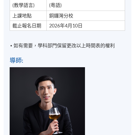
課程大綱
(教學語言)
(粵語)
No.
主題
內容
上課地點
銅鑼灣分校
截止報名日期
2026年4月10日
認識⾃釀啤酒
>手工啤酒的歷史、發展
趨勢及優點
如有需要，學科部門保留更改以上時間表的權利
>手工啤酒的類別和風味
> DIY釀製啤酒的主要工
導師:
具
認識⾃釀啤酒的釀製程序
> 示範⾃釀啤酒的前期製
作
>⾃釀啤酒的發酵過程及
注意事項
手工啤酒鑑賞技巧 (理論
⾃釀啤酒製作原
及體驗)
1
理及製作步驟簡
> 鑑賞不同風味的手工啤
介