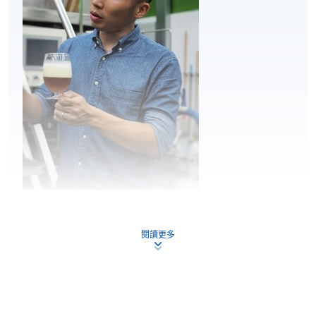
⾃釀啤酒製作實
2
踐
Mr. Nick Ho
閱讀更多
討論在家⾃釀啤酒的挑戰
Nick 是香港自釀啤酒行業的重要人物之一。他是自釀
及解決方案
啤酒社群「啤迷時代 」的創始人及共同創辦人。此
外，他在「Craft Beer Association of Hong Kong」擔任
董事會成員已經超過 5 年。Nick 致力於推廣精釀啤酒
文化，曾擔任啤酒品鑒和食物搭配工作坊的講師，並