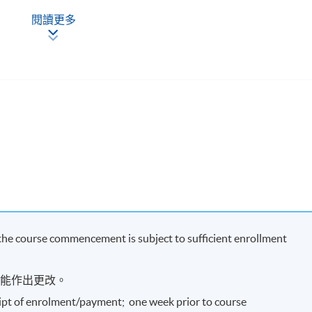
atios
閱讀更多
 financial strength, liquidity and valuation multiples
tput in lecture 2 to analyze a group of peer companies. The class wi
strength and attractiveness to investors
 making investment decision (I)
tion of conventional approaches used by institutional investors
onventional approaches used by research analysts
 the course commencement is subject to sufficient enrollment
making investment decision (II)
可能作出更改。
rage ratio analysis used by rating agencies
eipt of enrolment/payment; one week prior to course