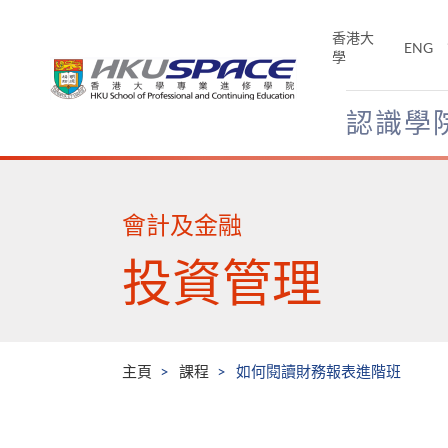
Skip
to
香港大
ENG
main
學
content
認識學
Main
content
start
會計及金融
投資管理
主頁
課程
如何閱讀財務報表進階班