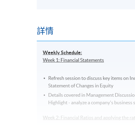
詳情
Weekly Schedule:
Week 1: Financial Statements
Refresh session to discuss key items on 
Statement of Changes in Equity
Details covered in Management Discussi
Highlight - analyze a company's business 
Week 2: Financial Ratios and applying the ra