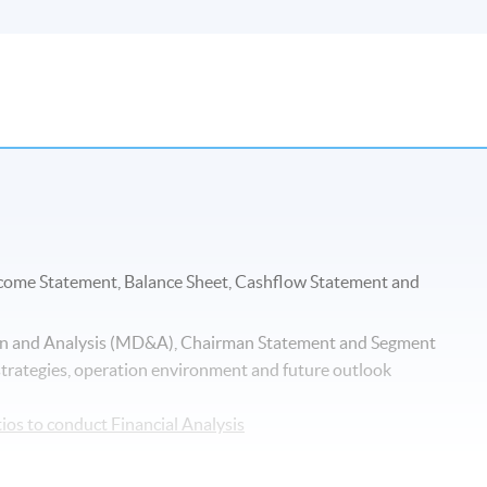
Income Statement, Balance Sheet, Cashflow Statement and
on and Analysis (MD&A), Chairman Statement and Segment
strategies, operation environment and future outlook
tios to conduct Financial Analysis