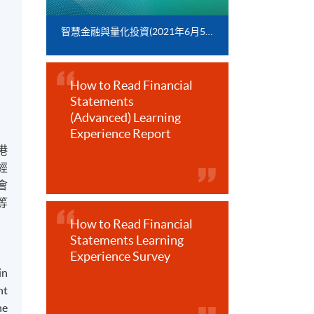
智慧金融與量化投資(2021年6月5日)
How to Read Financial
Statements
(Advanced) Learning
Experience Report
港
經
會
等
How to Read Financial
Statements Learning
Experience Survey
in
nt
he