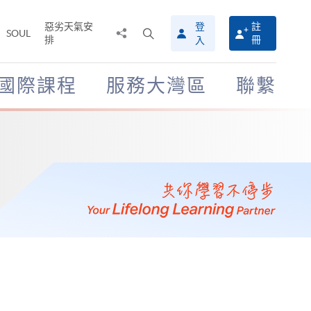
惡劣天氣安
登
註
分
打
SOUL
排
冊
入
享
開
至
搜
尋
國際課程
服務大灣區
聯繫
介
面