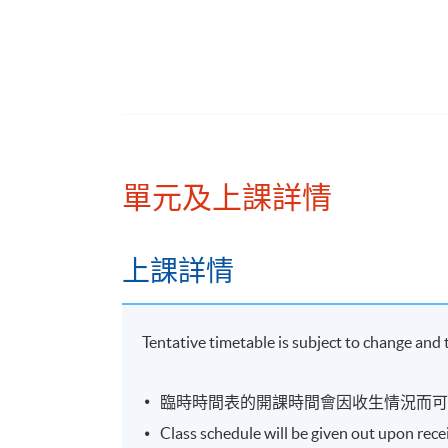
Step by step illustration to calculate key r
Analyze profitability, operation efficiency,
Week 3: Workshop
in class group discussion to apply ratio ou
rank the companies according to financial 
單元及上課詳情
Week 4: Application of Financial Analysis in
上課詳情
IPO valuation - how it works and introduc
Secondary market valuation - introduce c
Tentative timetable is subject to change and
Week 5: Application of Financial Analysis in 
臨時時間表的開課時間會因收生情況而
Debt Securities - valuation and debt/ leve
Class schedule will be given out upon rec