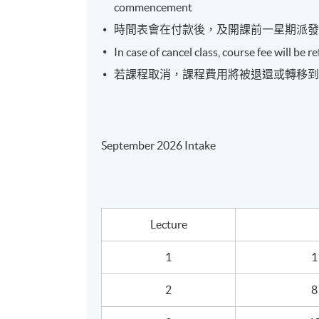
Jargons used in corporate actions - rights 
commencement
balance sheet impact to impact on your i
時間表會在付款後，及開課前一星期派
In case of cancel class, course fee will be 
報名代碼
2445-3206NW
若課程取消，課程費用將被退還或轉移
開課日期
2026年9月1日 (星期二)
日期 / 時間
September 2026 Intake
逢周二，7:00pm - 10:00pm
修業期
5 講
Lecture
每講3小時
1
1
地點
2
8
金鐘教學中心