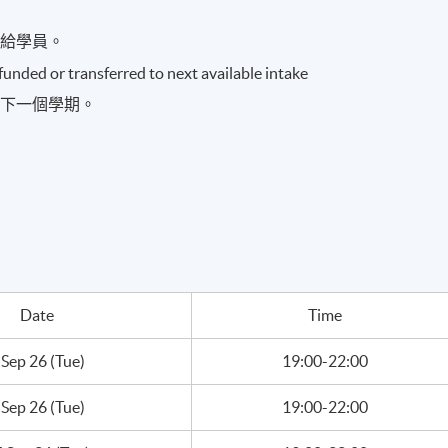
issue, stock placement, stock split and bonus issues etc- from
nvestment value
發給學員。
refunded or transferred to next available intake
到下一個學期。
現時接受報名
Date
Time
 Sep 26 (Tue)
19:00-22:00
 Sep 26 (Tue)
19:00-22:00