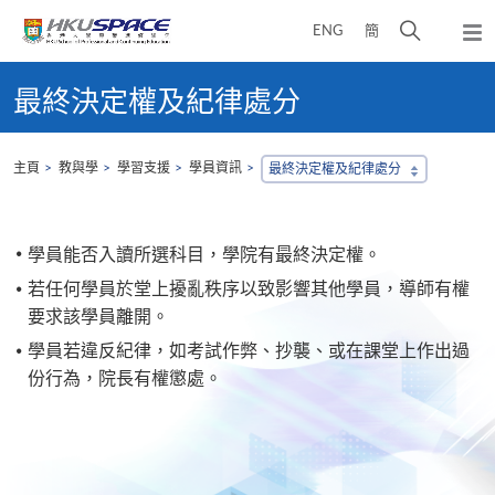
Skip
打
ENG
簡
to
彈
main
開
出
Main
content
搜
主
content
最終決定權及紀律處分
選
尋
start
單
介
面
主頁
教與學
學習支援
學員資訊
最終決定權及紀律處分
學員能否入讀所選科目，學院有最終決定權。
若任何學員於堂上擾亂秩序以致影響其他學員，導師有權
要求該學員離開。
學員若違反紀律，如考試作弊、抄襲、或在課堂上作出過
份行為，院長有權懲處。