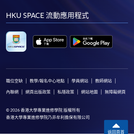
到
到
到
到
facebook
youtube
linkedin
instag
HKU SPACE 流動應用程式
職位空缺
教學/報名中心地點
學員網站
教師網站
內聯網
網頁出版政策
私隱政策
網站地圖
無障礙網頁
© 2026 香港大學專業進修學院 版權所有
香港大學專業進修學院乃非牟利擔保有限公司
返回頁首