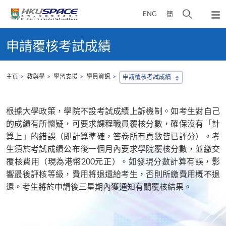
Skip
打
ENG
簡
to
彈
main
開
出
Main
content
搜
主
content
申請覆核考試成績
選
尋
start
單
介
面
主頁
教與學
學習支援
學員資訊
申請覆核考試成績
根據大學政策，學院不設考試成績上訴機制。如考生對自己
的成績有所懷疑，可要求課程職員覆核分數，確保沒有「計
算上」的錯誤（即計算準確，答卷所有頁數皆已評分）。考
生須於考試成績公布後一個月內要求學院覆核分數，並繳交
覆核費用（現為港幣200元正）。如發現分數計算有誤，影
響最後評核等級，費用將退還給考生，否則所繳費用概不退
還。考生將於申請後三星期內獲通知有關覆核結果。