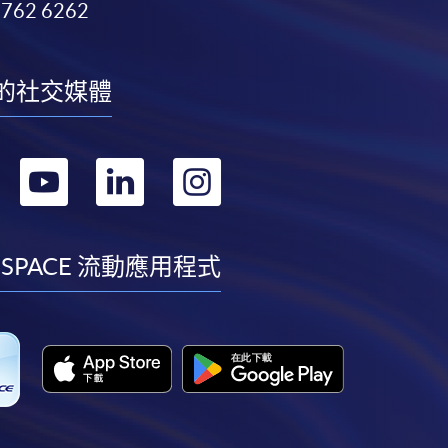
3762 6262
的社交媒體
轉
轉
轉
轉
到
到
到
到
facebook
youtube
linkedin
instagram
 SPACE 流動應用程式