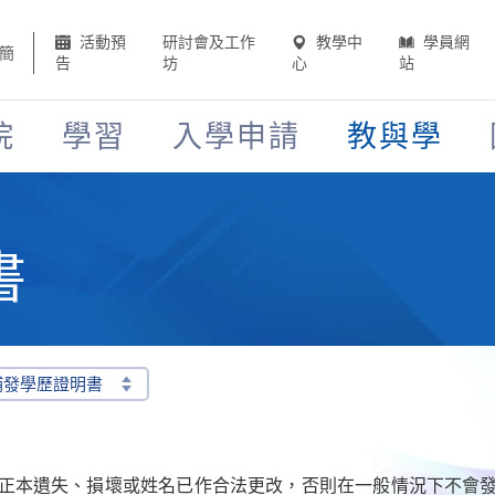
活動預
研討會及工作
教學中
學員網
簡
告
坊
心
站
院
學習
入學申請
教與學
書
補發學歷證明書
正本遺失、損壞或姓名已作合法更改，否則在一般情況下不會