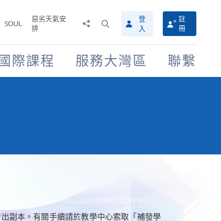
惡劣天氣安
登
註
分
打
SOUL
排
冊
入
享
開
至
搜
尋
國際課程
服務大灣區
聯繫
介
面
發出副本。有關手續請於教學中心索取「補發學