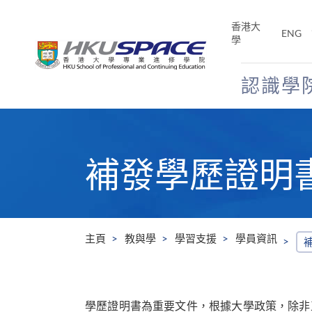
Skip
to
香港大
ENG
main
學
content
認識學
Main
content
start
補發學歷證明
主頁
教與學
學習支援
學員資訊
學歷證明書為重要文件，根據大學政策，除非