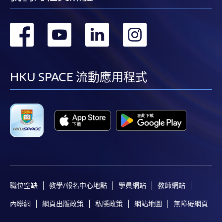
轉
轉
轉
轉
到
到
到
到
facebook
youtube
linkedin
instag
HKU SPACE 流動應用程式
職位空缺
教學/報名中心地點
學員網站
教師網站
內聯網
網頁出版政策
私隱政策
網站地圖
無障礙網頁