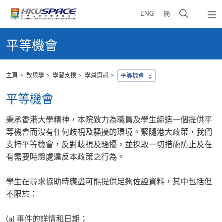
Skip
打
ENG
簡
to
彈
main
開
出
Main
content
搜
主
content
平等機會
選
尋
start
單
介
面
主頁
教與學
學習支援
學員資訊
平等機會
平等機會
秉承香港大學精神，本院致力為職員及學生締造一個提供平
等機會而沒有任何歧視及騷擾的環境。緊隨港大政策，我們
支持平等機會，反對歧視及騷擾，並採取一切措施防止及在
有需要時懲處違反本政策之行為。
學生在尋求協助時應盡可能提供足夠佐證資料，其中包括但
不限於：
(a) 事件的詳情和日期；