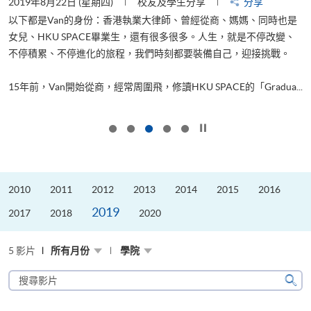
2019年8月22日 (星期四)
校友及學生分享
分享
2
以下都是Van的身份：香港執業大律師、曾經從商、媽媽、同時也是
女兒、HKU SPACE畢業生，還有很多很多。人生，就是不停改變、
求
不停積累、不停進化的旅程，我們時刻都要裝備自己，迎接挑戰。
H
也
理
.
15年前，Van開始從商，經常周圍飛，修讀HKU SPACE的「Gradua...
M
按下以暫停幻燈片
2010
2011
2012
2013
2014
2015
2016
2019
2017
2018
2020
5 影片
所有月份
學院
搜
尋
搜
影
尋