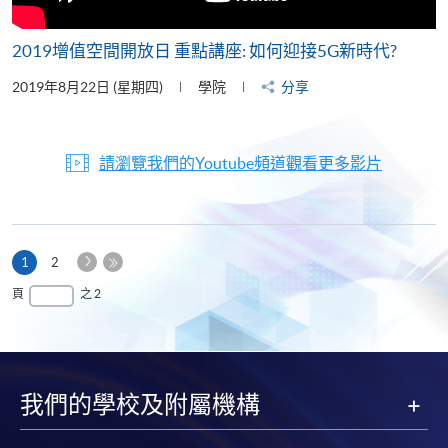
2019增值空間開放日 重點講座: 如何迎接5G新時代?
2019年8月22日 (星期四)
學院
分享
請瀏覽我們的Youtube頻道觀看更多影片
下
本
1
2
一
頁
最
頁
之 2
頁
後
一
頁
我們的學校及附屬機構