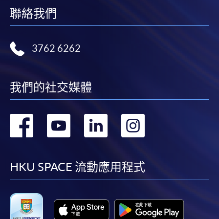
聯絡我們
3762 6262
我們的社交媒體
轉
轉
轉
轉
到
到
到
到
facebook
youtube
linkedin
instag
HKU SPACE 流動應用程式