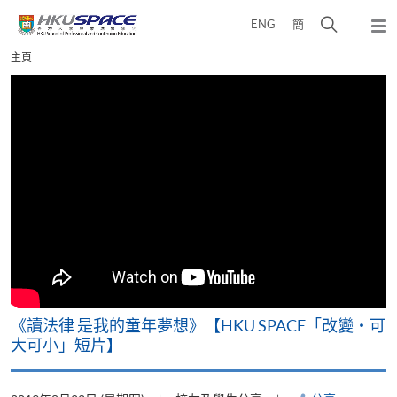
Skip
打
ENG
簡
to
彈
main
開
出
Main
主頁
content
搜
主
content
選
尋
start
單
介
面
改
《讀法律 是我的童年夢想》【HKU SPACE「改變‧可
A
大可小」短片】
T