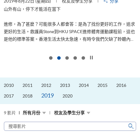
2019年8月22日 (星期四)
校友及學生分享
分享
2
山外有山，停下才能活在當下
進修，為了甚麼？可能很多人都會答：是為了找份更好的工作，追求
飛
更好的生活。救護員Stone到HKU SPACE進修體育運動課程前，這也
.
是他的標準答案。香港生活太快太急速，有時令我們欠缺了聆聽內...
1
按下以暫停幻燈片
2010
2011
2012
2013
2014
2015
2016
2019
2017
2018
2020
9 影片
所有月份
校友及學生分享
搜
尋
搜
影
尋