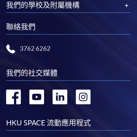
我們的學校及附屬機構
聯絡我們
3762 6262
我們的社交媒體
轉
轉
轉
轉
到
到
到
到
facebook
youtube
linkedin
instag
HKU SPACE 流動應用程式