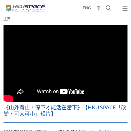
Skip
打
ENG
簡
to
彈
main
開
出
Main
主頁
content
搜
主
content
選
尋
start
單
介
面
《山外有山，停下才能活在當下》【HKU SPACE「改
變‧可大可小」短片】