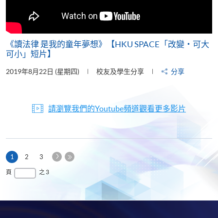
《讀法律 是我的童年夢想》【HKU SPACE「改變‧可大
可小」短片】
2019年8月22日 (星期四)
校友及學生分享
分享
請瀏覽我們的Youtube頻道觀看更多影片
下
本
1
2
3
一
頁
最
頁
之 3
頁
後
一
頁