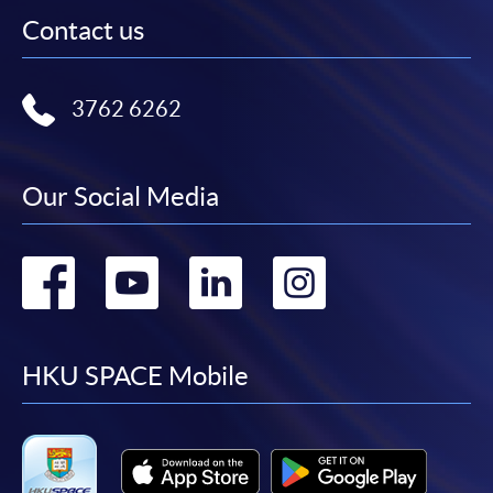
Contact us
3762 6262
Our Social Media
Go
Go
Go
Go
to
to
to
to
facebook
youtube
linkedin
instag
HKU SPACE Mobile