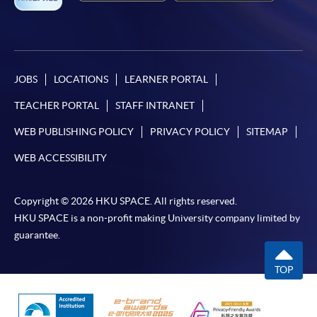
JOBS
LOCATIONS
LEARNER PORTAL
TEACHER PORTAL
STAFF INTRANET
WEB PUBLISHING POLICY
PRIVACY POLICY
SITEMAP
WEB ACCESSIBILITY
Copyright © 2026 HKU SPACE. All rights reserved.
HKU SPACE is a non-profit making University company limited by
guarantee.
TOP