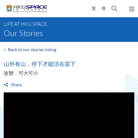
Skip
Open
繁
簡
to
Togg
main
search
navi
Main
content
panel
LIFE AT HKU SPACE
content
Our Stories
start
<
Back to our stories listing
山外有山，停下才能活在當下
改變．可大可小
Share