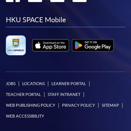
to
to
to
to
facebook
youtube
linkedin
instag
HKU SPACE Mobile
JOBS
LOCATIONS
LEARNER PORTAL
TEACHER PORTAL
STAFF INTRANET
WEB PUBLISHING POLICY
PRIVACY POLICY
SITEMAP
WEB ACCESSIBILITY