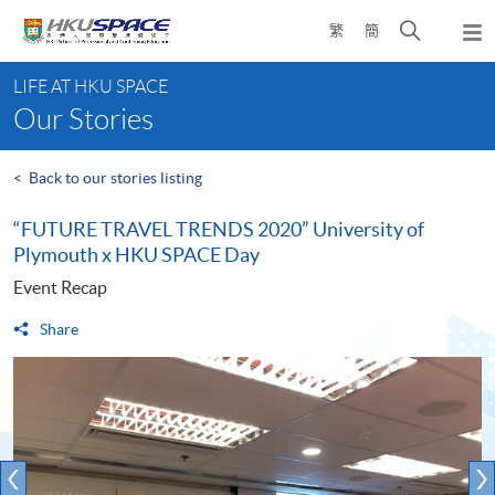
Skip
Open
繁
簡
to
Togg
main
search
navi
Main
content
panel
LIFE AT HKU SPACE
content
Our Stories
start
<
Back to our stories listing
“FUTURE TRAVEL TRENDS 2020” University of
Plymouth x HKU SPACE Day
Event Recap
Share