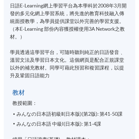
日語E-Learning網上學習平台為本學科於2008年3月開
發的多元化網上學習系統，將先進的教育科技融入傳
統面授教學，為學員提供課堂以外完善的學習支援。
（本E-Learning 部份內容獲授權使用3A Network之教
材。）
學員透過這學習平台，可隨時聽到純正的日語發音﹑
溫習文法及學習日本文化。這個網頁是配合正規課堂
以外的補充教材。同學可藉此預習和複習課程，以提
升及鞏固日語能力
教材
教授範圍：
みんなの日本語初級Ⅱ(日本版)(第2版): 第41-50課
みんなの日本語 中級Ⅰ(日本版): 第1-4課