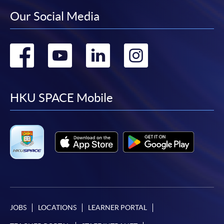
時間
逢周日，10:00am-1:00pm
Our Social Media
此課程已列入持續進修基金可發還款項課程名單。
地點
金鐘統一中心 606室 United Learning Centre
如學員成功修畢以下課程及符合有關條件，可獲發
Room 606
還有關課程費用的
最多80%（首10,000元）及60%
Go
Go
Go
Go
現時接受報名
（次15,000元）
。申請人可不限次數申領合共最多
to
to
to
to
25,000 港元的資助，但
必須在成功修畢基金課程後
的一年內（註：根據成功修畢課程日期或指定的語
報名代碼
2445-1944AW
facebook
youtube
linkedin
instag
文基準試的考試日期（如適用），以較後者計一年
HKU SPACE Mobile
開課日期
2026年9月24日 (星期四)
內）遞交申請
。該基金申請視乎持續進修基金可供
時間
逢周四，10:00am-1:00pm
運用款項的多寡審批（以上資料如有更改，以CEF網
地點
金鐘海富中心 Admiralty Learning Centre
頁內資料為準）。
現時接受報名
課程總成績合格 及
達到70%出席率 及
報名代碼
2445-1943AW
在政府指定的測試組織/代理機構舉辦的語文基準
開課日期
2026年9月21日 (星期一)
考試中取得要求成績。
JOBS
LOCATIONS
LEARNER PORTAL
時間
逢周一，6:45pm-9:45pm
地點
港大保良何鴻燊社區書院 1002室 (銅鑼灣港鐵