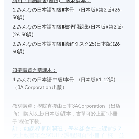
續用「日語證書(基礎)」 教材課本：
1. みんなの日本語初級Ⅱ本冊 (日本版)(第2版)(26-
50課)
2. みんなの日本語初級Ⅱ標準問題集(日本版)(第2版)
(26-50課)
3. みんなの日本語初級Ⅱ聽解タスク25(日本版)(26-
50課)
須要購買之新課本：
4. みんなの日本語 中級Ⅰ本冊 (日本版)(1-12課)
（3A Corporation 出版）
教材購買：學院直接由日本3ACorporation （出版
商） 購入以上(日本版)課本，書單可於上面"小冊
子"欄位下載。
註：如課程順利開班，學科組會在上課前5-7
天上載書單至SOUL / 課程網頁"小冊子"欄，並