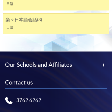
日語
日語證書 (中級)
開課日期
2026年9月19日 (星期六)
課程編號
38C148564
時間
逢周六，10:00am-1:00pm
楽々日本語会話(3)
學費
$8,300
地點
金鐘統一中心 607室 (金鐘港鐵站 D 出口）
United Learning Centre Room 607
查詢號碼
3762-0820
日語
現時接受報名
持續進修基金
報名代碼
2445-1946AW
CEF基金的新優化措施已於2022年8月1日實施。
開課日期
2026年9月19日 (星期六)
Our Schools and Affiliates
學員如就讀於實施日期（即2022年8月1日）前開課的
時間
逢周六，6:30pm-9:30pm
課程，基金資助申請將按先前的規定及安排（包括
地點
金鐘統一中心 616室 United Learning Centre
20,000元的資助上限、申請人必須在年齡屆滿71歲之
Room 616
Contact us
前遞交申請的年齡上限）處理。所有資訊以持續進修
現時接受報名
基金辦事處最新公佈為準。有關新優化措施的詳情，
請參閱：
3762 6262
https://www.wfsfaa.gov.hk/cef/tc/news/news_20220801.h
報名代碼
2445-1945AW
（資料如有更改，以CEF網頁內資料為準）
開課日期
2026年9月20日 (星期日)