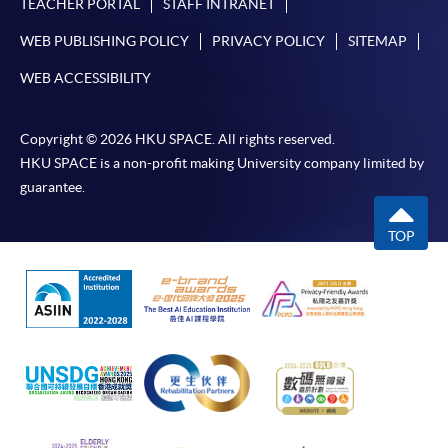
TEACHER PORTAL
STAFF INTRANET
站 F 出口）HPSHCC Campus Room 1002,
代理機構
Causeway Bay
WEB PUBLISHING POLICY
PRIVACY POLICY
SITEMAP
測試組織/ 代理機構
測試
現時接受報名
WEB ACCESSIBILITY
商業日語能力考試
詳情請自行瀏覽 BJT 網頁
Business Japanese
Copyright © 2026 HKU SPACE. All rights reserved.
報名代碼
2445-2124AW
（https://www.kanken.or.jp/bjt/）
Proficiency Test
HKU SPACE is a non-profit making University company limited by
開課日期
2026年9月22日 (星期二)
(BJT)
guarantee.
時間
逢周二，6:45pm-9:45pm
日本語能力試驗
地點
港大保良何鴻燊社區書院 804室 HPSHCC
TOP
（毎年7月及12月
Campus Room 804, Causeway Bay
第1個星期日舉
香港日本語教育研究會
現時接受報名
行）
第一日語暨文化學校
Japanese
Language
報名代碼
2445-1942AW
Proficiency Test
開課日期
2026年9月24日 (星期四)
時間
逢周四，6:45pm-9:45pm
London
Examinations,
地點
港大保良何鴻燊社區書院 1104室 HPSHCC