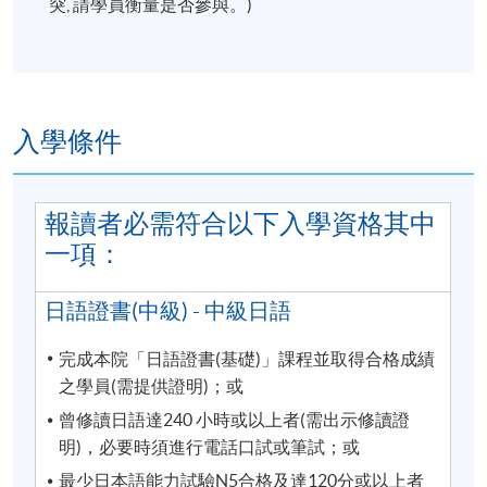
突, 請學員衡量是否參與。)
注意：
凡於「九龍西分校」上課之學員，每堂必須出
示報讀
HKU SPACE課程之正式收據
或
終身學員
證
，方可進入分校。部份課堂或會調往其他分
入學條件
校上課，請特別留意。
報讀者必需符合以下入學資格其中
一項：
詳情
日語證書(中級) - 中級日語
完成本院「日語證書(基礎)」課程並取得合格成績
注意事項：
之學員(需提供證明)；或
曾修讀日語達240 小時或以上者(需出示修讀證
學科會透過SOUL網上學習系統發佈學院資訊及課堂消
明)，必要時須進行電話口試或筆試；或
息(課室調動，課堂取消等)。請學員報名時提供正確有
最少日本語能力試驗N5合格及達120分或以上者
效之電郵。請學員多加利用(soul2.hkuspace.hku.hk)。