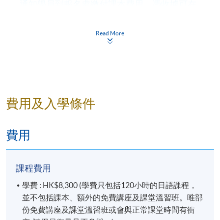
通知學員到報名處繳付課本費用，憑收據可在
首四節課堂內領取課本。
Read More
結業考試
各級日語課程分別舉行中期試、期未考試及口試。
學員必須符合以下條件，方可升級及獲發
證書：
費用及入學條件
全期出席率達70%；
期未考試必須合格(合格分數為50%)；
費用
全學期平均分達50%。
課程費用
學員完成課程後，可憑該級別的證書、文憑或成績
合格通知書，報讀下一級別課程。惟以該證明文件
學費 : HK$8,300 (學費只包括120小時的日語課程，
升級的有效期，為其發出日期的
1
年內
。如證明書上
並不包括課本、額外的免費講座及課堂溫習班。唯部
的有效期已過，學員須參加入學考試才能繼續升
份免費講座及課堂溫習班或會與正常課堂時間有衝
級，如有疑問，請交回學科部處理。