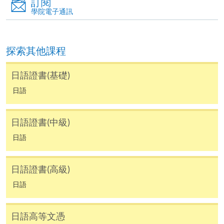
地點: 九龍東分校，九龍灣宏開道28號（九龍灣港鐵站B
訂閱
6) 學費只包括120小時的日語課程,並不包括課本、額外
學院電子通訊
的免費講座及溫習班。唯部份免費講座及溫習班或會
(課室編號，請參考當日大堂通告)
與正常課堂時間有衝突,請學員衡量是否參與。
探索其他課程
7) 除特別註明外，一般只接受18歲以上報讀
(https://hkuspace.hku.hk/cht/study/admission/how-to-
日語證書(基礎)
apply)
日語
8) 非本地申請人報名時須出示有效簽證之正本，方可
報名，詳細資料請瀏覽：
持續進修基金
日語證書(中級)
http://hkuspace.hku.hk/cht/study/admission/how-to-
日語
apply
香港大學專業進修學院的持續進修基金院校編號是
9) 如因黑色暴雨或颱風取消之課堂，補課或會安排於
日語證書(高級)
100
公眾假期舉行。屆時學科組會透過SOUL發佈有關資
日語
訊。
持續進修基金課程
日語高等文憑
Certificate in Japanese (Intermediate)
報名代碼
2445-1939AW