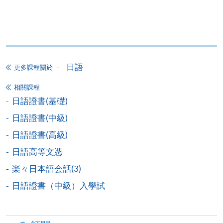
日語證書(高中級)
ZESC8012F
244
2) 轉班手續會在中期考試開始後停止接受申請，請學
日語證書(高級)
ZESC8012K
244
員留意。
日語高級文憑 -
ZESC8012N
244
3) 除課程資料更改外，本院將不會另發上課通知，學
Upper Advanced Japanese I
員如有疑問，可於開課前7 天致電查詢，否則學員應自
日語
更多課程關於
行携同收據所示之課程，按時到有關地點上課。
＊
第一場入學試考試
/
時間
/
地點
相關課程
4) 部份班別因遇到公眾假期稍多之故，可能需要補
日語證書(基礎)
課，時間、地點容後公佈。部份課程或有可能因學院
日期: 2026年8月15日（六）， 2:30 – 4:30pm
日語證書(中級)
活動，而更改課室編號或上課地點，敬請留意。
地點: 九龍東分校，九龍灣宏開道28號（九龍灣港鐵站B
日語證書(高級)
(課室編號，請參考當日大堂通告)
5) 學員報名之後,開課前14天便可以使用E-Learning網
日語高等文憑
上學習平台(soul2.hkuspace.hku.hk)。有關登入SOUL的
楽々日本語会話(3)
資料，可以瀏覽以下連結:
＊
第二場入學試考試
/
時間
/
地點
日語證書（中級）入學試
https://drive.google.com/file/d/1IHqMZcWAnvQlqmrZ0Wb
usp=sharing
日期: 2026年9月5日（六）， 2:30 – 4:30pm