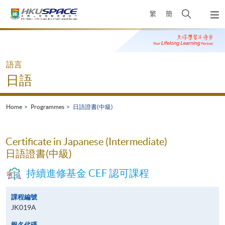
Skip
Open
繁
簡
to
Togg
main
search
navi
Main
content
panel
content
start
語言
日語
Home
Programmes
日語證書(中級)
Certificate in Japanese (Intermediate)
日語證書(中級)
持續進修基金 CEF 認可課程
課程編號
JK019A
報名代碼