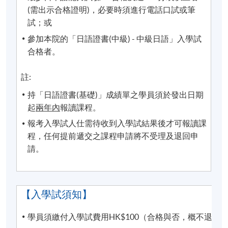
(需出示合格證明)，必要時須進行電話口試或筆
同時建議學員下載SOUL手機應用程式(支援iOS及
試；或
andriod系統)，以便接收學科資訊。
參加本院的「日語證書(中級) - 中級日語」入學試
有關登入SOUL的資料，可以瀏覽以下連結:
合格者。
https://drive.google.com/file/d/1IHqMZcWAnvQlqmrZ
0WbuBVSVIblyxbed/view?usp=sharing
註:
持「日語證書(基礎)」成績單之學員須於發出日期
凡於「
九龍東分校
」上課之學員，由於要配合社區書
起
兩年內
報讀課程。
院收生程序，6至8月的上課日期、地點或有更改，課
報考入學試人仕需待收到入學試結果後才可報讀課
堂有機會調往其他分校上課。如有更改，學科會透過
程，任何提前遞交之課程申請將不受理及退回申
SOUL網上學習系統發佈最新的上課資訊。敬請學員屆
請。
時留意。如沒有任何通知，則請按照原定時間上課。
凡於「
九龍西分校
」上課之學員，每堂必須出示報讀
HKU SPACE課程之正式收據或終身學員證
，方可進入
【入學試須知】
分校。部份課堂或會調往其他分校上課，請特別留
意。
學員須繳付入學試費用HK$100（合格與否，概不退還