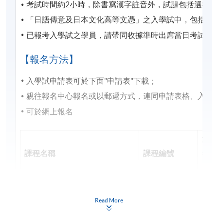
考試時間約2小時，除書寫漢字註音外，試題包括選擇
CEF基金的新優化措施已於2022年8月1日實施。學員
「日語傳意及日本文化高等文憑」之入學試中，包括作
如就讀於實施日期（即2022年8月1日）前開課的課
已報考入學試之學員，請帶同收據準時出席當日考試，
程，基金資助申請將按先前的規定及安排（包括
20,000元的資助上限、申請人必須在年齡屆滿71歲之
【報名方法】
前遞交申請的年齡上限）處理。所有資訊以持續進修
基金辦事處最新公佈為準。有關新優化措施的詳情，
入學試申請表可於下面"申請表"下載；
請參閱：
親往報名中心報名或以郵遞方式，連同申請表格、入學試費
https://www.wfsfaa.gov.hk/cef/tc/news/news_20220801.
料如有更改，以CEF網頁內資料為準）。
可於網上報名
第一
1) 不論親身報名或網上報名，請務必核實清楚課程報
課程名稱
課程編號
報名
名代碼，上課時間及地點後才報名，若發現報錯班
(20
別，可申請轉班，需繳付轉班費，唯課程滿額時，本
院恕不接受任何轉班申請。網上報名會在該課程開課
日語證書(基礎)
ZESC8012B
244
日期前兩日截止，有興趣同學需親自到本院各報名中
Read More
日語證書(中級)
ZESC8012L
244
心辦理報名手續。