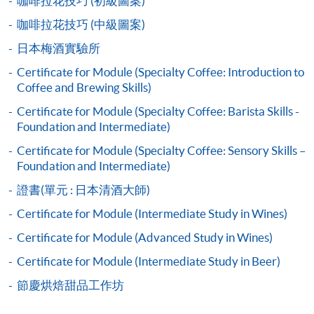
咖啡拉花技巧 (初級圖案)
咖啡拉花技巧 (中級圖案)
報讀同一學歷頒授課程內其他單元
日本梅酒實驗所
個別課程為須報讀同一學歷頒授課程及其他單元或繳
Certificate for Module (Specialty Coffee: Introduction to
交下期學費的學員，提供網上服務，如學員就讀的課
Coffee and Brewing Skills)
程設有此服務，課程負責人會通知學員有關程序。
Certificate for Module (Specialty Coffee: Barista Skills -
Foundation and Intermediate)
網上支付可通過「繳費靈」(PPS) (不適用於手機)、
Certificate for Module (Specialty Coffee: Sensory Skills –
VISA 或 Mastercard、「微信支付」(Online WeChat
Foundation and Intermediate)
Pay) 、「支付寶」(Online Alipay) 或 「轉數快」(FPS)
繳付學費。
證書(單元 : 日本清酒大師)
Certificate for Module (Intermediate Study in Wines)
Certificate for Module (Advanced Study in Wines)
親身報名/郵遞
Certificate for Module (Intermediate Study in Beer)
節慶烘焙甜品工作坊
報讀新課程