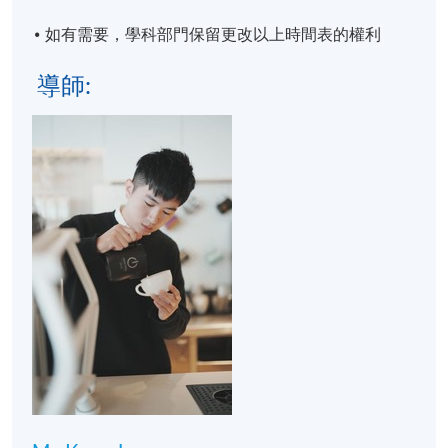
如有需要，學科部門保留更改以上時間表的權利
導師:
學歷頒授
成功完成「咖啡拉花技巧 (高級圖案) 」及出席達70%
後，畢業生將獲得香港大學專業進修學院（HKU
SPACE）按香港大學體制頒發「修讀證明書」
(Statement Of Attendance)。
教學語言
粤語或普通話, 輔以中文筆記