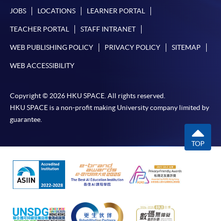
JOBS
LOCATIONS
LEARNER PORTAL
免責聲明
TEACHER PORTAL
STAFF INTRANET
本學院為學院開設的其中一些課程提供在線服務的平台。雖然
WEB PUBLISHING POLICY
PRIVACY POLICY
SITEMAP
本學院會力求在有關網頁上刊載的資訊正確和合時，但本學院
卻不能為這些資訊作出任何明確或隱含的保證。本學院尤其不
WEB ACCESSIBILITY
會保證下列各項：資訊並無侵犯版權，資訊可安全使用、資訊
準確、資訊適合任何目的、資訊不含電腦病毒等。
Copyright © 2026 HKU SPACE. All rights reserved.
HKU SPACE is a non-profit making University company limited by
本學院（包括其僱員及附屬機構）對你在網上付款而由下列原
guarantee.
因所導致的任何損失，一概不負責；上述原因包括：（1）由
付款銀行或獨立商戶因為付款的網關在處理付款的信用卡、付
TOP
款卡、智能卡或其他付款的設施時出現任何信息或資訊傳送的
失誤、延誤、中斷、中止、或限制（2）從付款的網關傳送而
來的任何信息或資訊中出現的疏忽、錯誤、誤差或遺漏；
（3）付款的網關在完成網上付款時出現的故障、失靈、或失
誤；（4）任何由付款的網關引起或與付款的網關相關的原
因，包括未獲授權進入、資料傳送的改動、任何非法行為等。