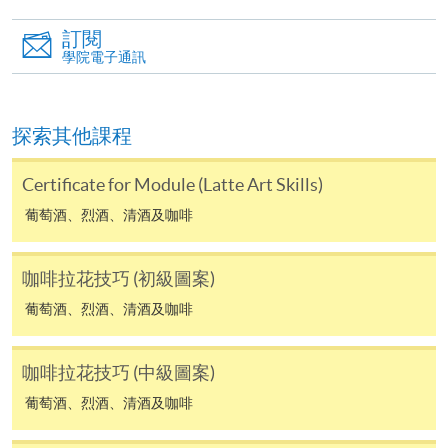
凡以「先到先得」為取錄方式的課程，請填妥
訂閱
SF26報名表，親往
報名中心
或以郵遞方式連同學
學院電子通訊
費以及所需證明文件呈交。
[
下載報名表SF26
]
探索其他課程
申請學歷頒授及專業課程可能需要其他資料，報名
Certificate for Module (Latte Art Skills)
表可向報名中心或有關課程負責人索取。填妥申請
葡萄酒、烈酒、清酒及咖啡
表格後，請連同報名費/學費以及所需證明文件親
往報名中心或以郵遞方式遞交。
咖啡拉花技巧 (初級圖案)
葡萄酒、烈酒、清酒及咖啡
報讀同一學歷頒授課程內其他單元
咖啡拉花技巧 (中級圖案)
​學院為學歷頒授課程特設「註冊及學費通知」，適
葡萄酒、烈酒、清酒及咖啡
用於一般學歷頒授課程。