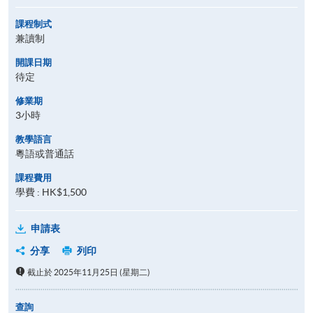
課程制式
兼讀制
開課日期
待定
修業期
3小時
教學語言
粵語或普通話
課程費用
學費 : HK$1,500
申請表
分享
列印
截止於 2025年11月25日 (星期二)
查詢