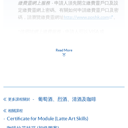
繳費靈網上服務
- 申請人須先開立繳費靈戶口及設
定繳費靈網上密碼。有關如何申請繳費靈戶口及密
碼，請瀏覽繳費靈網址
http://www.ppshk.com
。
*信用咭網上繳費服務
- 申請人可以 VISA 或
Mastercard（包括「香港大學專業進修學院
Mastercard卡」）繳付學費。
Read More
*香港大學專業進修學院Mastercard卡
持有人如欲享用十個
月免息分期付款優惠，必須親臨本學院設有報名服務的教
學中心作付款安排。
如欲了解如何於網上報讀新課程及繳費，請瀏覽網上
申請/報讀指南 :
葡萄酒、烈酒、清酒及咖啡
更多課程關於
-
短期課程
相關課程
Certificate for Module (Latte Art Skills)
-
個別學歷頒授課程