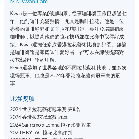
Mr. Kwan Lam
Kwan是一位專業的咖啡師，從事咖啡師工作已超過七
報名代碼
2360-1309NW
年。他對咖啡充滿熱情，尤其是咖啡拉花。他是一位
專業的咖啡顧問和咖啡拉花培訓師，專注於培訓初級
咖啡師，以提高他們的拉花技巧並在比賽中取得好成
績。Kwan還擔任多次香港拉花藝術比賽的評委。無論
是咖啡師還是家庭咖啡愛好者，都可以在課後提高對
地點
拉花藝術理論的理解。
九龍西分校
Kwan還參加了世界各地的不同拉花藝術比賽，並多次
F&B Education Hub @ KWC
獲得冠軍。他也是2024年香港拉花藝術冠軍賽的冠
軍。
比賽獎項
2024 世界拉花藝術冠軍賽 第8名
2024 香港拉花冠軍賽 冠軍
2024 Sanremo x Lemna 拉花比賽 冠軍
2023 HKYLAC 拉花比賽評判