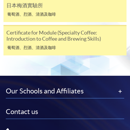
課程負責人會為學員送上「註冊及學費通知」
日本梅酒實驗所
(「通知」)，請填妥有關「通知」，並親往報名中
葡萄酒、烈酒、清酒及咖啡
心或以郵遞方式，遞交「通知」及繳交所需費用。
Certificate for Module (Specialty Coffee:
有關繳費詳情，請參閱
付款方法
。如對報名程序有任
Introduction to Coffee and Brewing Skills)
何疑問，請詳閱個別課程資料，或聯絡有關課程負責
人或報名中心。
葡萄酒、烈酒、清酒及咖啡
課程/科目報名注意事項:
選用網上報名服務必須在已接駁互聯網及支援
JavaScript程式瀏覽器的電腦上進行。建議選用
Google Chrome瀏覽器。
Our Schools and Affiliates
申請人不應閒置申請超過10分鐘。否則，申請人
必須重新開始整個申請程序。
Contact us
網上報名只支援「提早報讀優惠」。如需享用其他
報讀優惠，請親臨學院的報名中心報名。