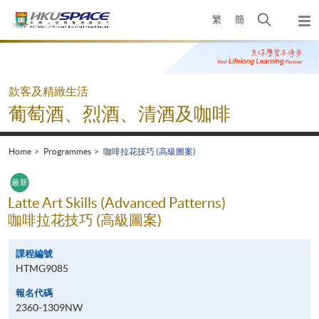
Skip
Open
繁
簡
to
Togg
main
search
navi
Main
content
panel
content
start
款客及精緻生活
葡萄酒、烈酒、清酒及咖啡
Home
Programmes
咖啡拉花技巧 (高級圖案)
Latte Art Skills (Advanced Patterns)
咖啡拉花技巧 (高級圖案)
課程編號
HTMG9085
報名代碼
2360-1309NW