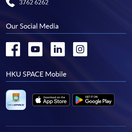
在網上報名過程中，由於提交課程申請和付款在系
3762 6262
統處理上為兩個不同的程序，成功付款並不保證成
功被獲取錄。任何不成功的申請，課程組職員將儘
快與 閣下聯絡。
Our Social Media
申請人應注意，不論親身或網上報讀，相同的課
程/科目只可提交一次申請。
Go
Go
Go
Go
在網上報名過程中，付款成功後，網頁將顯示付款
確認。另外，確認電子郵件亦會發送到 閣下的電
to
to
to
to
子郵件帳戶。請保留確定回條作日後查詢用途。
facebook
youtube
linkedin
instag
HKU SPACE Mobile
除特殊情況(例如課程因報名人數不足而被取消)及
法例規定外，一切已繳費用，概不退還。
如須甄選入學，則正式收據並不可作為 閣下已獲
取錄的證明。學院將在截止報名日期後儘快通知申
請者是否獲取錄。落選的申請人將獲退還已繳交的
學費。