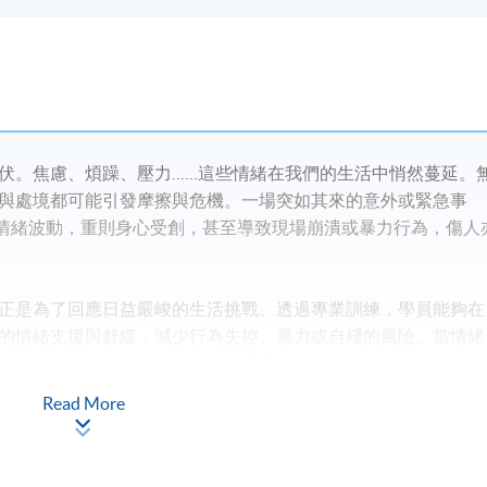
伏。焦慮、煩躁、壓力……這些情緒在我們的生活中悄然蔓延。
與處境都可能引發摩擦與危機。一場突如其來的意外或緊急事
則情緒波動，重則身心受創，甚至導致現場崩潰或暴力行為，傷人
正是為了回應日益嚴峻的生活挑戰。透過專業訓練，學員能夠在
的情緒支援與舒緩，減少行為失控、暴力或自殘的風險。當情緒
命安全與精神健康，也能減少對周遭人的傷害。
Read More
突發事件時，往往也承受著巨大的心理壓力與身體風險。因此，
學員提升應變能力，學會在危機中保護自己，減低風險，守護自