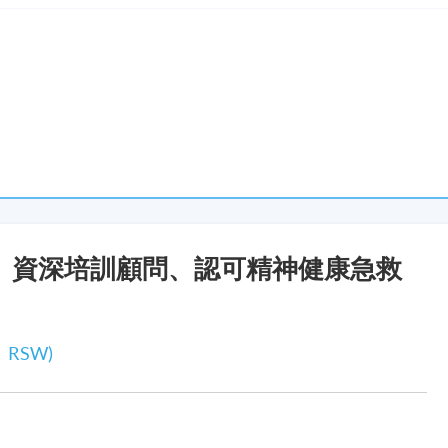
關懷與承擔。讓我們一起學習如何在混亂中伸出援手，在不安中
現時接受報名
、資深培訓顧問、認可精神健康急救
2時至6時
、RSW)
期六）