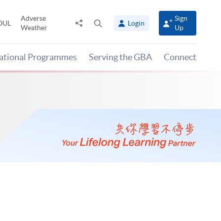
Adverse
Sign
Share
Open
OUL
Login
Weather
Up
to
search
panel
national Programmes
Serving the GBA
Connect