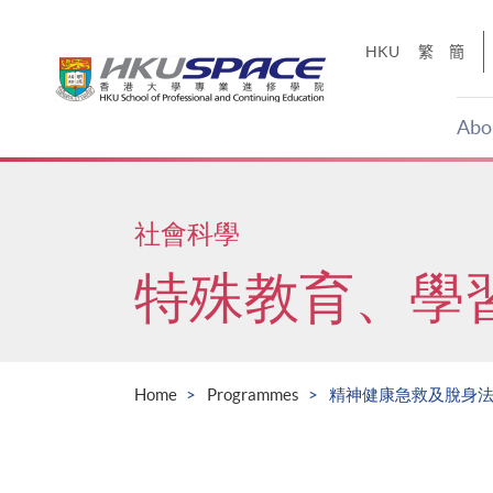
Skip
to
HKU
繁
簡
main
content
Abo
Main
content
start
社會科學
特殊教育、學
Home
Programmes
精神健康急救及脫身