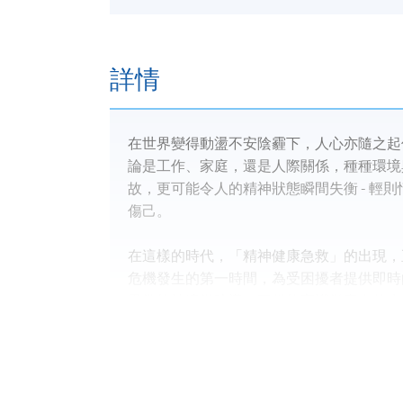
詳情
在世界變得動盪不安陰霾下，人心亦隨之起
論是工作、家庭，還是人際關係，種種環境
故，更可能令人的精神狀態瞬間失衡 - 輕
傷己。
在這樣的時代，「精神健康急救」的出現，
危機發生的第一時間，為受困擾者提供即時
異常能被適當疏導，不僅能守護當事人的生
同時，我們亦深知，施援者/照顧者在面對
程特別加入「應急及脫身法」的訓練，幫助
身的安全與心理健康。