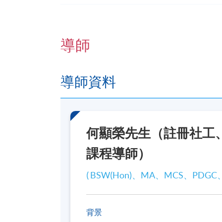
這不只是一項技能訓練，更是一份對生命的
守護彼此。
導師
8月課程
報名代碼
2440-1452NW
導師資料
開課日期
2026年8月22日 (星期六)
時間
2026年8月22日及8月29日
何顯榮先生（註冊社工
日期 / 時間
課程導師）
逢周六，早上9時30分至下午1時 及 下午
( BSW(Hon)、MA、MCS、PDGC
修業期
8月課程:
2026年8月22日及8月29日（共2講，星
背景