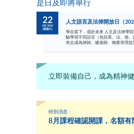
是日及即將舉行
22
人文語言及法律開放日（202
8月 2026
(星期六)
學在當下，成於未來 人文及法律學院開放日主題為「學在當下，成於未來」，內容非常豐富，涵蓋語言，文化藝術及不同專業，絕不容錯過！ 歡迎閣下到來體
驗學習不同語言（包括英、法、德、
有志成為律師、建築師、物業管理從業員的
坊、體驗課堂和豐富資訊講座。萬勿
立即裝備自己，成為精神
特別消息：
8月課程確認開課，名額有