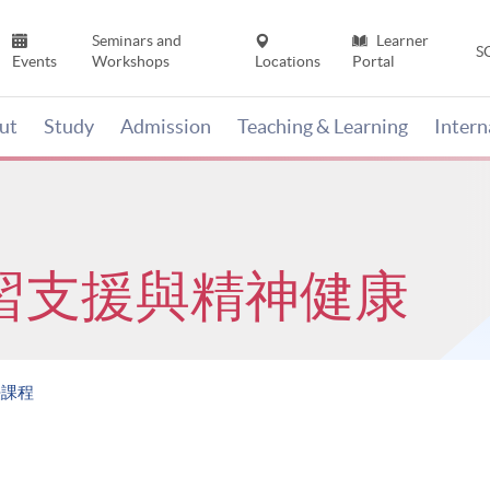
Seminars and
Learner
S
Events
Workshops
Locations
Portal
ut
Study
Admission
Teaching & Learning
Inter
習支援與精神健康
法課程