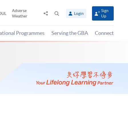
Adverse
Sign
Share
Open
OUL
Login
Weather
Up
to
search
panel
national Programmes
Serving the GBA
Connect