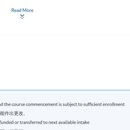
Read More
現時接受報名
and the course commencement is subject to sufficient enrollment
可能作出更改。
refunded or transferred to next available intake