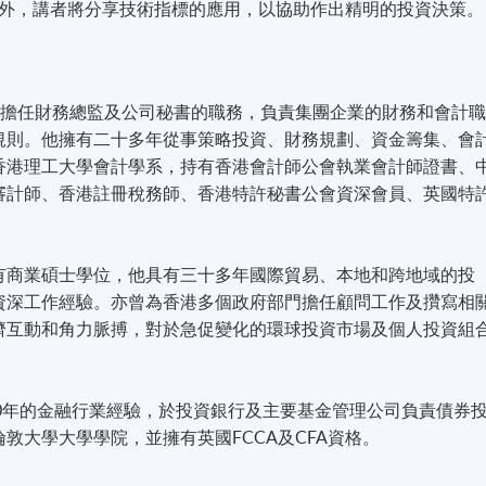
外，講者將分享技術指標的應用，以協助作出精明的投資決策。
現為某上市公司擔任財務總監及公司秘書的職務，負責集團企業的財務和會計
規則。他擁有二十多年從事策略投資、財務規劃、資金籌集、會
香港理工大學會計學系，持有香港會計師公會執業會計師證書、
審計師、香港註冊稅務師、香港特許秘書公會資深會員、英國特
有商業碩士學位，他具有三十多年國際貿易、本地和跨地域的投
資深工作經驗。亦曾為香港多個政府部門擔任顧問工作及攢寫相
濟互動和角力脈搏，對於急促變化的環球投資市場及個人投資組
0
年的金融行業經驗，於投資銀行及主要基金管理公司負責債券
倫敦大學大學學院，並擁有英國
FCCA
及
CFA
資格。