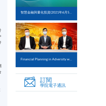
智慧金融與量化投資(2021年6月5日)
職
計
中
許
Financial Planning in Adversity with COVID-19 crisis
關
合
訂閱
學院電子通訊
投