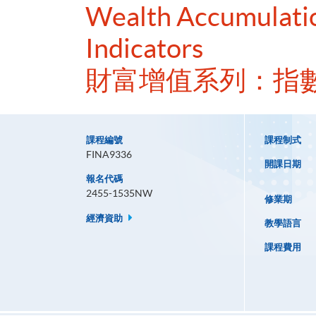
Wealth Accumulation
Indicators
財富增值系列：指
課程編號
課程制式
FINA9336
開課日期
報名代碼
2455-1535NW
修業期
經濟資助
教學語言
課程費用