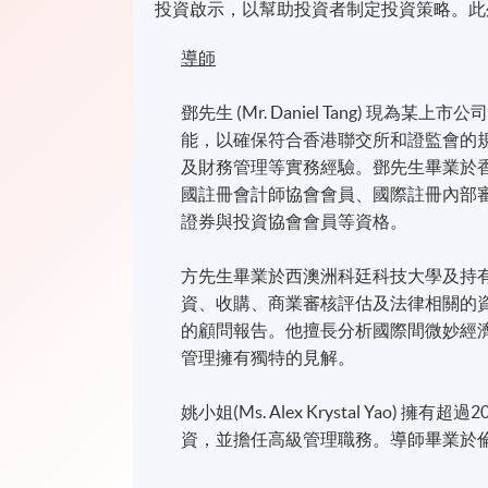
投資啟示，以幫助投資者制定投資策略。此
導師
鄧先生 (Mr. Daniel Tang) 
能，以確保符合香港聯交所和證監會的
及財務管理等實務經驗。鄧先生畢業於
國註冊會計師協會會員、國際註冊內部
證券與投資協會會員等資格。
方先生畢業於西澳洲科廷科技大學及持
資、收購、商業審核評估及法律相關的
的顧問報告。他擅長分析國際間微妙經
管理擁有獨特的見解。
姚小姐(Ms. Alex Krystal Yao)
擁有超過
2
資，並擔任高級管理職務。導師畢業於