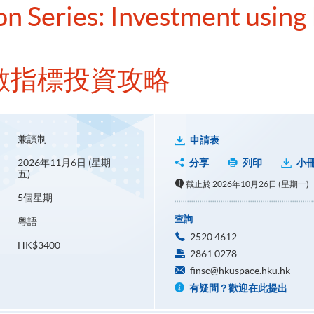
 Series: Investment using 
數指標投資攻略
兼讀制
申請表
2026年11月6日 (星期
分享
列印
小
五)
截止於 2026年10月26日 (星期一)
5個星期
查詢
粵語
2520 4612
HK$3400
2861 0278
finsc@hkuspace.hku.hk
有疑問？歡迎在此提出