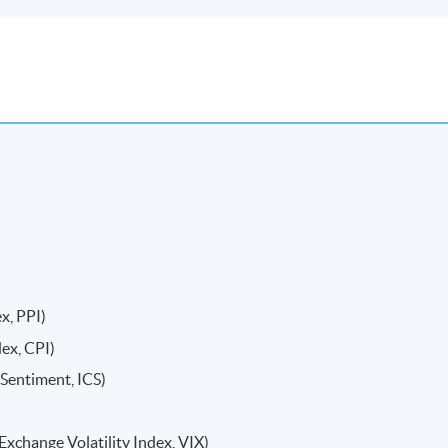
, PPI)
x, CPI)
ntiment, ICS)
hange Volatility Index, VIX)