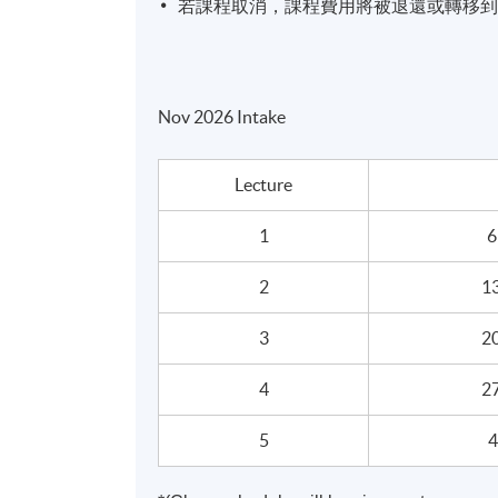
若課程取消，課程費用將被退還或轉移
修業期
5 講
每講3小時
Nov 2026 Intake
地點
Lecture
港大保良何鴻燊社區書院
金鐘教學中心
1
6
統一教學中心
2
13
或其他港島區分校
3
20
4
27
5
4