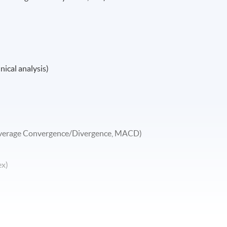
al analysis)
 Convergence/Divergence, MACD)
x)