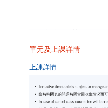
回顧重要指標及指數的歷史趨勢
分析當前投資市場的形勢
認識行為金融學
應用指標協助訂立投資策略
了解指標及指數的限制
投資實例及分享心得
單元及上課詳情
上課詳情
報名代碼
2455-1535NW
開課日期
2026年11月6日 (星期五)
Tentative timetable is subject to change 
日期 / 時間
臨時時間表的開課時間會因收生情況而
逢周五，7:00pm - 10:00pm
In case of cancel class, course fee will be 