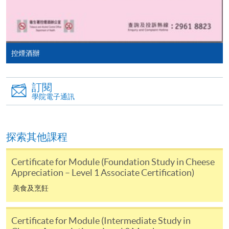
申請學歷頒授及專業課程可能需要其他資料，報名
表可向報名中心或有關課程負責人索取。填妥申請
表格後，請連同報名費/學費以及所需證明文件親
控煙酒辦
往報名中心或以郵遞方式遞交。
訂閱
報讀同一學歷頒授課程內其他單元
學院電子通訊
​學院為學歷頒授課程特設「註冊及學費通知」，適
探索其他課程
用於一般學歷頒授課程。
Certificate for Module (Foundation Study in Cheese
課程負責人會為學員送上「註冊及學費通知」
Appreciation – Level 1 Associate Certification)
(「通知」)，請填妥有關「通知」，並親往報名中
心或以郵遞方式，遞交「通知」及繳交所需費用。
美食及烹飪
有關繳費詳情，請參閱
付款方法
。如對報名程序有任
Certificate for Module (Intermediate Study in
何疑問，請詳閱個別課程資料，或聯絡有關課程負責