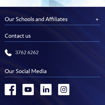
在網上報名過程中，付款成功後，網頁將顯示付款
確認。另外，確認電子郵件亦會發送到 閣下的電
子郵件帳戶。請保留確定回條作日後查詢用途。
Our Schools and Affiliates
除特殊情況(例如課程因報名人數不足而被取消)及
法例規定外，一切已繳費用，概不退還。
Contact us
如須甄選入學，則正式收據並不可作為 閣下已獲
取錄的證明。學院將在截止報名日期後儘快通知申
請者是否獲取錄。落選的申請人將獲退還已繳交的
3762 6262
學費。
Our Social Media
免責聲明
Go
Go
Go
Go
本學院為學院開設的其中一些課程提供在線服務的平台。雖然
to
to
to
to
本學院會力求在有關網頁上刊載的資訊正確和合時，但本學院
卻不能為這些資訊作出任何明確或隱含的保證。本學院尤其不