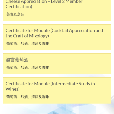
Cheese Appreciation – Level 2 Member
人或報名中心。
Certification)
美食及烹飪
課程/科目報名注意事項:
選用網上報名服務必須在已接駁互聯網及支援
Certificate for Module (Cocktail Appreciation and
JavaScript程式瀏覽器的電腦上進行。建議選用
the Craft of Mixology)
Google Chrome瀏覽器。
葡萄酒、烈酒、清酒及咖啡
申請人不應閒置申請超過10分鐘。否則，申請人
必須重新開始整個申請程序。
淺嘗葡萄酒
網上報名只支援「提早報讀優惠」。如需享用其他
葡萄酒、烈酒、清酒及咖啡
報讀優惠，請親臨學院的報名中心報名。
在網上報名過程中，由於提交課程申請和付款在系
Certificate for Module (Intermediate Study in
統處理上為兩個不同的程序，成功付款並不保證成
Wines)
功被獲取錄。任何不成功的申請，課程組職員將儘
葡萄酒、烈酒、清酒及咖啡
快與 閣下聯絡。
申請人應注意，不論親身或網上報讀，相同的課
程/科目只可提交一次申請。