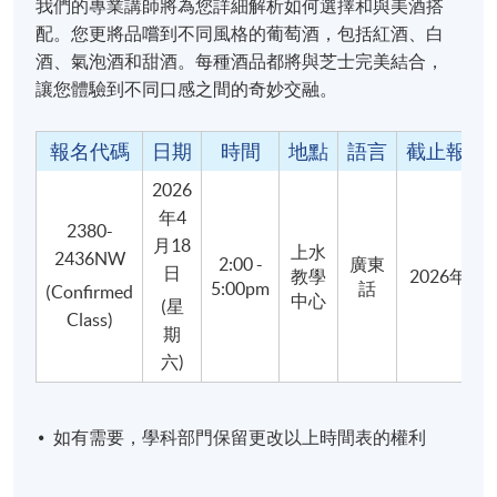
我們的專業講師將為您詳細解析如何選擇和與美酒搭
(Statement Of Attendance)。
配。您更將品嚐到不同風格的葡萄酒，包括紅酒、白
酒、氣泡酒和甜酒。每種酒品都將與芝士完美結合，
教學語言
讓您體驗到不同口感之間的奇妙交融。
粤語，輔以英文筆記 (部份會以中文輔助)
報名代碼
日期
時間
地點
語言
截止報名
2026
報名代碼
2380-2436NW
年4
開課日期
2026年4月18日 (星期六)
2380-
月18
上水
2436NW
2:00 -
廣東
現時接受報名
日
教學
2026年4
5:00pm
話
(Confirmed
中心
(星
Class)
期
六)
地點
上水教學中心
如有需要，學科部門保留更改以上時間表的權利
7/F @ SSLC (Sheung Shui Learning Centre)
九龍西分校