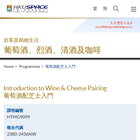
Skip
Open
繁
簡
to
Togg
main
search
navi
Main
content
panel
content
start
款客及精緻生活
葡萄酒、烈酒、清酒及咖啡
Home
Programmes
葡萄酒配芝士入門
Introduction to Wine & Cheese Pairing
葡萄酒配芝士入門
課程編號
HTMG9099
報名代碼
2380-2436NW