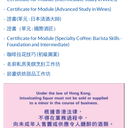
程設有此服務，課程負責人會通知學員有關程序。
Certificate for Module (Advanced Study in Wines)
網上支付可通過「繳費靈」(PPS) (不適用於手機)、
證書(單元 : 日本清酒大師)
VISA 或 Mastercard、「微信支付」(Online WeChat
證書（單元 : 國際酒匠）
Pay) 、「支付寶」(Online Alipay) 或 「轉數快」(FPS)
繳付學費。
Certificate for Module (Specialty Coffee: Barista Skills -
Foundation and Intermediate)
咖啡拉花技巧 (初級圖案)
親身報名/郵遞
名廚私房美饌烹飪工作坊
節慶烘焙甜品工作坊
報讀新課程
凡以「先到先得」為取錄方式的課程，請填妥
SF26報名表，親往
報名中心
或以郵遞方式連同學
費以及所需證明文件呈交。
[
下載報名表SF26
]