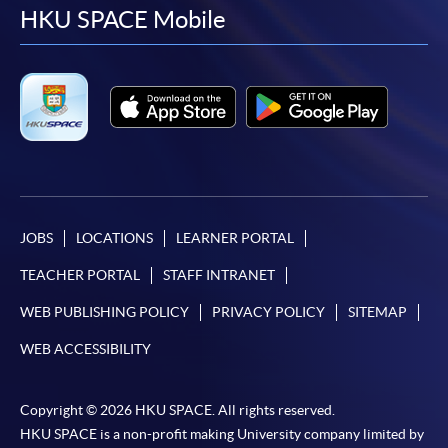
facebook
youtube
linkedin
instag
HKU SPACE Mobile
會保證下列各項：資訊並無侵犯版權，資訊可安全使用、資訊
準確、資訊適合任何目的、資訊不含電腦病毒等。
本學院（包括其僱員及附屬機構）對你在網上付款而由下列原
因所導致的任何損失，一概不負責；上述原因包括：（1）由
付款銀行或獨立商戶因為付款的網關在處理付款的信用卡、付
款卡、智能卡或其他付款的設施時出現任何信息或資訊傳送的
失誤、延誤、中斷、中止、或限制（2）從付款的網關傳送而
來的任何信息或資訊中出現的疏忽、錯誤、誤差或遺漏；
JOBS
LOCATIONS
LEARNER PORTAL
（3）付款的網關在完成網上付款時出現的故障、失靈、或失
誤；（4）任何由付款的網關引起或與付款的網關相關的原
TEACHER PORTAL
STAFF INTRANET
因，包括未獲授權進入、資料傳送的改動、任何非法行為等。
WEB PUBLISHING POLICY
PRIVACY POLICY
SITEMAP
以上中文本純作參考之用，如內容與英文版本有任何歧義，一
WEB ACCESSIBILITY
切以英文版本為準。
Copyright © 2026 HKU SPACE. All rights reserved.
HKU SPACE is a non-profit making University company limited by