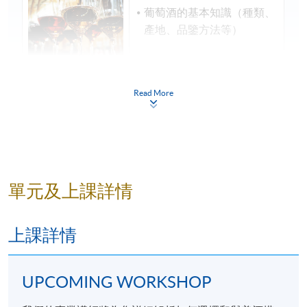
葡萄酒的基本知識（種類、
產地、品鑒方法等）
Read More
芝士的基本知識（種類、製
作過程、品鑒方法等）
葡萄酒與芝士的搭配原則
單元及上課詳情
上課詳情
學歷頒授
成功完成「葡萄酒配芝士入門」及出席達70%後，參加
UPCOMING WORKSHOP
者將獲得香港大學專業進修學院（HKU SPACE）按香
港大學體制頒發該單一工作坊的「出席證明書」