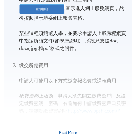
圖示進入網上服務網頁，然
後按照指示填妥網上報名表格。
某些課程須甄選入學，並要求申請人上載課程網頁
中指定所須文件(如學歷證明)。系統只支援doc,
docx, jpg 和pdf格式之附件。
繳交所需費用
申請人可使用以下方式繳交報名費或課程費用:
繳費靈網上服務
- 申請人須先開立繳費靈戶口及設
定繳費靈網上密碼。有關如何申請繳費靈戶口及密
碼，請瀏覽繳費靈網址
http://www.ppshk.com
。
*信用咭網上繳費服務
- 申請人可以 VISA 或
Read More
Mastercard（包括「香港大學專業進修學院