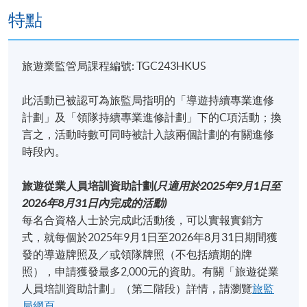
特點
旅遊業監管局課程編號: TGC243HKUS
此活動已被認可為旅監局指明的「導遊持續專業進修
計劃」及「領隊持續專業進修計劃」下的C項活動；換
言之，活動時數可同時被計入該兩個計劃的有關進修
時段內。
旅遊從業人員培訓資助計劃
(
只適用於
2025
年
9
月
1
日至
2026
年
8
月
31
日內完成的活動
)
每名合資格人士於完成此活動後，可以實報實銷方
式，就每個於2025年9月1日至2026年8月31日期間獲
發的導遊牌照及／或領隊牌照（不包括續期的牌
照），申請獲發最多2,000元的資助。有關「旅遊從業
人員培訓資助計劃」（第二階段）詳情，請瀏覽
旅監
局網頁
。