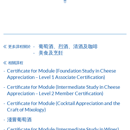
Mastercard卡」）繳付學費。
*香港大學專業進修學院Mastercard卡
持有人如欲享用十個
月免息分期付款優惠，必須親臨本學院設有報名服務的教
學中心作付款安排。
葡萄酒、烈酒、清酒及咖啡
更多課程關於
如欲了解如何於網上報讀新課程及繳費，請瀏覽網上
美食及烹飪
申請/報讀指南 :
相關課程
-
短期課程
Certificate for Module (Foundation Study in Cheese
Appreciation – Level 1 Associate Certification)
-
個別學歷頒授課程
Certificate for Module (Intermediate Study in Cheese
Appreciation – Level 2 Member Certification)
Certificate for Module (Cocktail Appreciation and the
報讀同一學歷頒授課程內其他單元
Craft of Mixology)
個別課程為須報讀同一學歷頒授課程及其他單元或繳
淺嘗葡萄酒
交下期學費的學員，提供網上服務，如學員就讀的課
Certificate for Module (Intermediate Study in Wines)