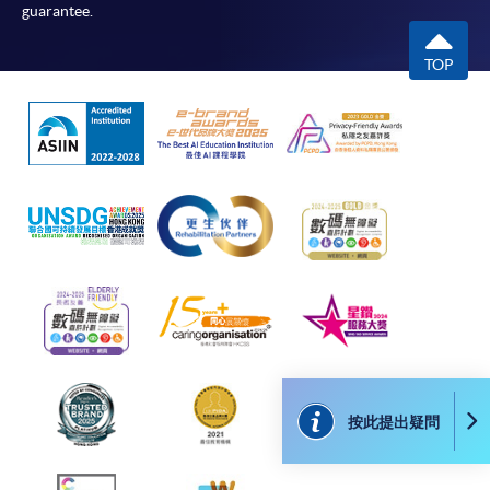
guarantee.
付款方法
1. 現金、「易辦事」（EPS）、微信支付
TOP
(WeChat Pay) 或支付寶(Alipay)
申請人可親臨學院任何一所報名中心，以現金、「易
辦事」、微信支付（WeChat Pay）或支付寶
（Alipay） 繳付學費。
2. 支票或銀行本票
如以劃線支票或銀行本票繳付，抬頭請註明「香港大
學專業進修學院」。支票背面請寫上課程名稱及申請
人姓名。 閣下可：
親臨學院各報名中心遞交劃線支票、報名表格及有關
證明文件；
按此提出疑問
或可將上述文件一併寄交各報名中心，信封上請註明
「報讀課程」，惟學院對郵遞失誤而遺失的支票及個
人資料概不負責。