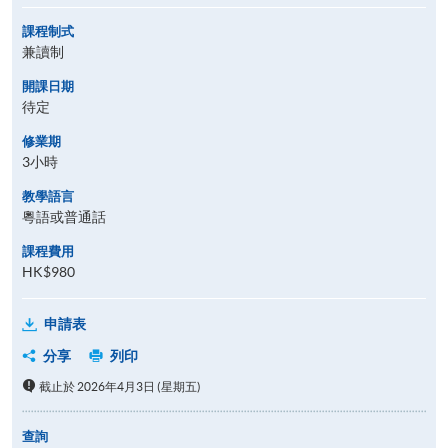
課程制式
兼讀制
開課日期
待定
修業期
3小時
教學語言
粵語或普通話
課程費用
HK$980
申請表
分享
列印
截止於 2026年4月3日 (星期五)
查詢