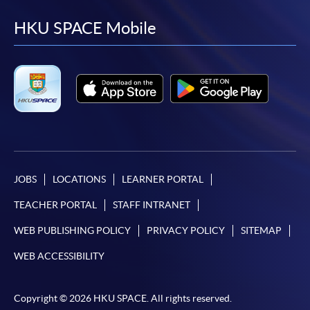
to
to
to
to
facebook
youtube
linkedin
instag
HKU SPACE Mobile
JOBS
LOCATIONS
LEARNER PORTAL
TEACHER PORTAL
STAFF INTRANET
WEB PUBLISHING POLICY
PRIVACY POLICY
SITEMAP
WEB ACCESSIBILITY
Copyright © 2026 HKU SPACE. All rights reserved.