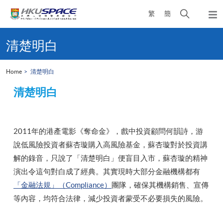
Skip
Open
繁
簡
to
Togg
main
search
navi
Main
content
panel
content
清楚明白
start
Home
清楚明白
清楚明白
2011年的港產電影《奪命金》，戲中投資顧問何韻詩，游
說低風險投資者蘇杏璇購入高風險基金，蘇杏璇對於投資講
解的錄音，只說了「清楚明白」便盲目入市，蘇杏璇的精神
演出令這句對白成了經典。其實現時大部分金融機構都有
「金融法規」（Compliance）
團隊，確保其機構銷售、宣傳
等內容，均符合法律，減少投資者蒙受不必要損失的風險。