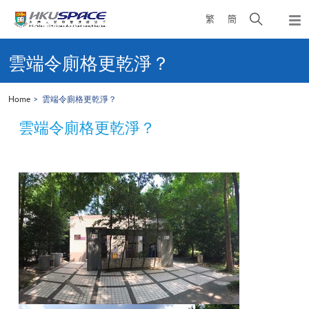
Skip
Open
繁
簡
to
Togg
main
search
navi
Main
content
panel
content
雲端令廁格更乾淨？
start
Home
雲端令廁格更乾淨？
雲端令廁格更乾淨？