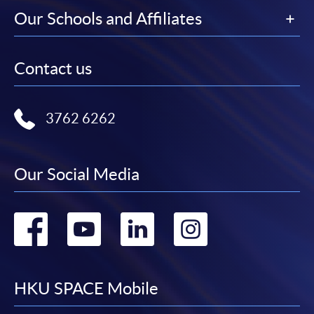
Our Schools and Affiliates
Contact us
3762 6262
Our Social Media
Go
Go
Go
Go
to
to
to
to
facebook
youtube
linkedin
instag
HKU SPACE Mobile