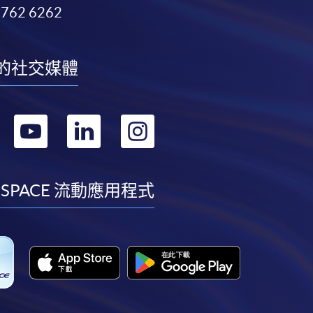
3762 6262
的社交媒體
轉
轉
轉
轉
到
到
到
到
facebook
youtube
linkedin
instagram
 SPACE 流動應用程式