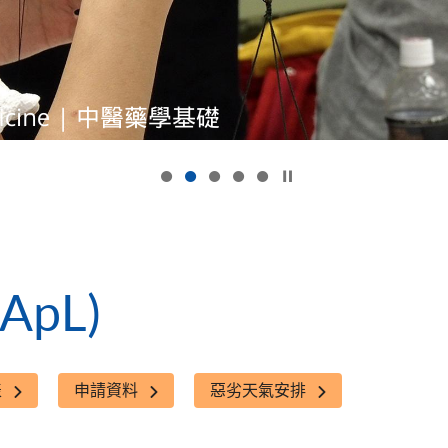
按下以暫停幻燈片
pL)
表
申請資料
惡劣天氣安排