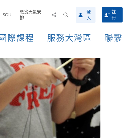
惡劣天氣安
登
註
分
打
SOUL
排
冊
入
享
開
至
搜
尋
國際課程
服務大灣區
聯繫
介
面