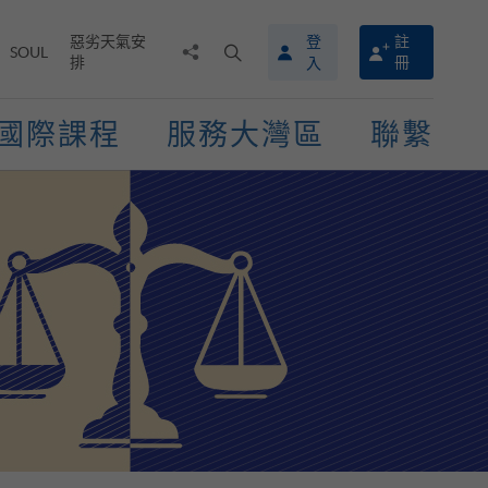
惡劣天氣安
登
註
分
打
SOUL
排
冊
入
享
開
至
搜
尋
國際課程
服務大灣區
聯繫
介
面