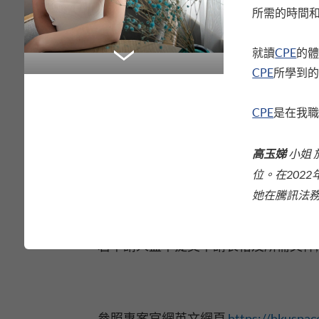
。課程在香港舉辦有超過30年歷史，是
所需的時間
期一年的銜接
榮譽法律學士學位課程
(
發文憑為英國政府所認可的法律學歷證
就讀
CPE
的
業資格。
CPE
所學到
CPE
是在我
現任職於騰訊合規與交易部並同時在香港
高玉娣
小姐
業和盡責，很多是香港執業大律師和港
（詳情請參閱：
https://hkuspace.hku.h
位。在2022
她在騰訊法
若申請人盡早提交申請表格及所需文件,
參照專案官網英文網頁
https://hkuspace