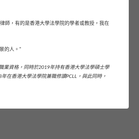
完成兩年的CPE學習後，可選擇繼續修讀為
，可直接申請PCLL課程。除在港執業之外，課程所頒
以獲取在英國、澳洲等普通法法域的律師執
大律師，有的是香港大學法學院的學者或教授，我在
景的人。"
022年的畢業生。她認為CPE授課老師專
業資格，同時於2019
年持有香港大學法學碩士學
良好基礎，是其職業生涯中一次重要的選擇。
生的分享請關注我們的YouTube頻道。
3
年在香港大學法學院兼職修讀PCLL
，與此同時，