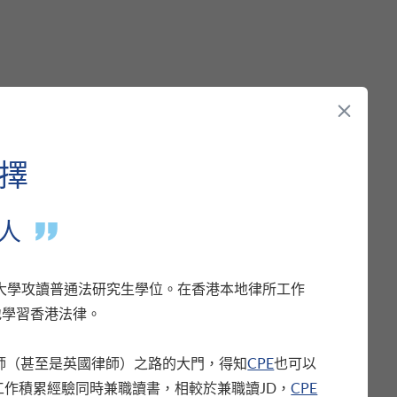
選擇
的人
大學攻讀普通法研究生學位。在香港本地律所工作
地學習香港法律。
請人，或有機會被列入候補名單。
師（甚至是英國律師）之路的大門，得知
CPE
也可以
學聯合打造的兼讀制法律課程，
現正接受報名
工作積累經驗同時兼職讀書，相較於兼職讀JD，
CPE