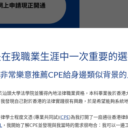
E是在我職業生涯中一次重要的
非常樂意推薦CPE給身邊類似背景
業於汕頭大學法學院並獲得內地法律職業資格，本科畢業後於香港
，我發現自己對於香港的法律實踐很有興趣，於是希望能夠系統
取錄本年度CPE課程的同學！仍在考慮於九月入學的申
律學士程度文憑 (專業共同試)(
CPE
)為我打開了一扇通往香港律
 （“CPE”）
是HKU SPACE與英國曼徹斯特都會大
L
，我開始了解CPE並發現與我當時的需求很吻合：我可以一邊