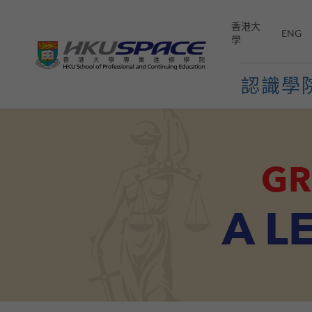
Skip
to
香港大
ENG
main
學
content
認識學
Main
content
start