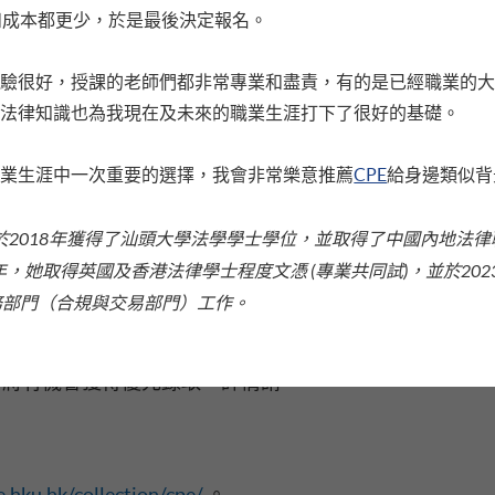
本港最具人氣的銜接PCLL的兼讀制法律課程。畢業生在
和成本都更少，於是最後決定報名。
“LLB (Hons) Hong Kong”)，並無需再參加轉換試
書，畢業生可對接當地相關法學深造課程或執業資格考試
體驗很好，授課的老師們都非常專業和盡責，有的是已經職業的
的法律知識也為我現在及未來的職業生涯打下了很好的基礎。
職業生涯中一次重要的選擇，我會非常樂意推薦
CPE
給身邊類似背
大學法律學院修讀兼職制PCLL的高玉娣小姐是CPE專案2
於2018年獲得了汕頭大學法學學士學位，並取得了中國內地法律職
大法律學院的學者和教授。CPE為其未來職業發展打下
k/cht/collection/cpe/?url=gaoyudi
）。 更多校友和應屆畢業
年，她取得英國及香港法律學士程度文憑 (
專業共同試)
，並於202
務部門（合規與交易部門）工作
。
 將有機會獲得優先錄取，詳情請
.hku.hk/collection/cpe/
。