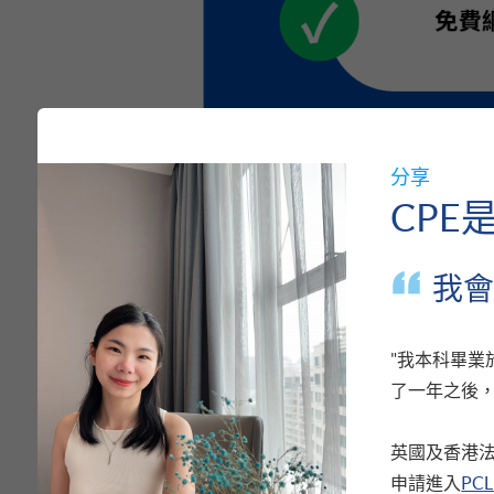
分享
CP
我會
"我本科畢
了一年之後
【2026年8月3日更新】
：恭喜已成功獲
英國及香港法
英國及香港法律學士程度文憑 (專業共同試)
申請進入
PCL