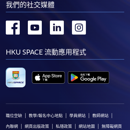
我們的社交媒體
轉
轉
轉
轉
到
到
到
到
facebook
youtube
linkedin
instag
HKU SPACE 流動應用程式
職位空缺
教學/報名中心地點
學員網站
教師網站
內聯網
網頁出版政策
私隱政策
網站地圖
無障礙網頁