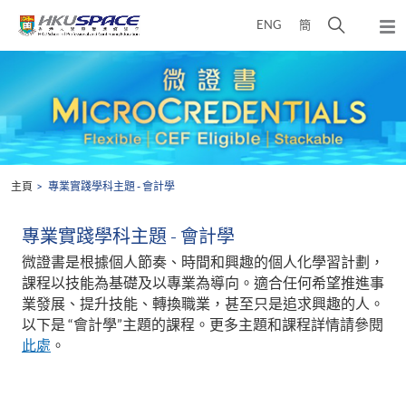
Skip
打
ENG
簡
to
彈
main
開
出
Main
content
搜
主
content
選
尋
start
單
介
面
主頁
專業實踐學科主題 - 會計學
專業實踐學科主題 - 會計學
微證書是根據個人節奏、時間和興趣的個人化學習計劃，
課程以技能為基礎及以專業為導向。適合任何希望推進事
業發展、提升技能、轉換職業，甚至只是追求興趣的人。
以下是 “會計學”主題的課程。更多主題和課程詳情請參閱
此處
。