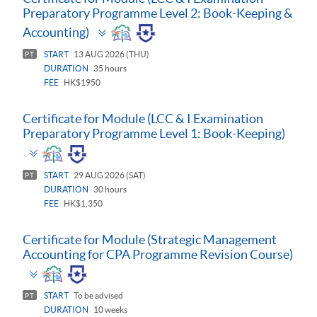
Preparatory Programme Level 2: Book-Keeping &
Toggle
Accounting)
panel
START
13 AUG 2026 (THU)
PT
DURATION
35 hours
FEE
HK$1950
Certificate for Module (LCC & I Examination
Preparatory Programme Level 1: Book-Keeping)
Toggle
panel
START
29 AUG 2026 (SAT)
PT
DURATION
30 hours
FEE
HK$1,350
Certificate for Module (Strategic Management
Accounting for CPA Programme Revision Course)
Toggle
panel
START
To be advised
PT
DURATION
10 weeks