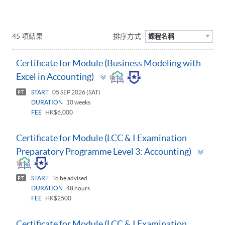
45 項結果
排序方式
課程名稱
Certificate for Module (Business Modeling with
Toggle
Excel in Accounting)
panel
START
05 SEP 2026 (SAT)
PT
DURATION
10 weeks
FEE
HK$6,000
Certificate for Module (LCC & I Examination
Togg
Preparatory Programme Level 3: Accounting)
pane
START
To be advised
PT
DURATION
48 hours
FEE
HK$2500
Certificate for Module (LCC & I Examination