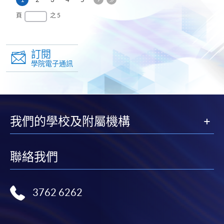
一
頁
最
頁
之 5
頁
後
一
頁
訂閱
學院電子通訊
我們的學校及附屬機構
聯絡我們
3762 6262