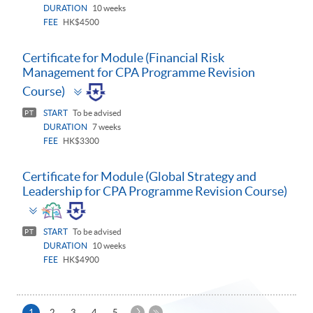
DURATION
10 weeks
FEE
HK$4500
Certificate for Module (Financial Risk
Management for CPA Programme Revision
Toggle
Course)
panel
START
To be advised
PT
DURATION
7 weeks
FEE
HK$3300
Certificate for Module (Global Strategy and
Leadership for CPA Programme Revision Course)
Toggle
panel
START
To be advised
PT
DURATION
10 weeks
FEE
HK$4900
下
本
1
2
3
4
5