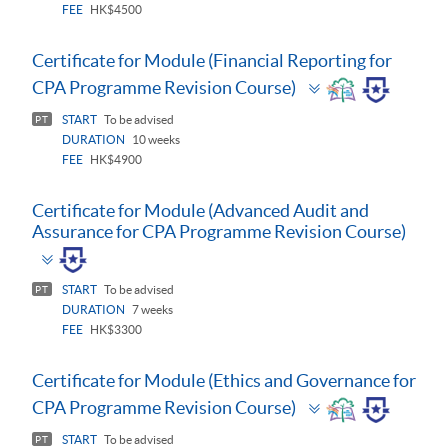
FEE
HK$4500
Certificate for Module (Financial Reporting for
Toggle
CPA Programme Revision Course)
panel
START
To be advised
PT
DURATION
10 weeks
FEE
HK$4900
Certificate for Module (Advanced Audit and
Assurance for CPA Programme Revision Course)
Toggle
panel
START
To be advised
PT
DURATION
7 weeks
FEE
HK$3300
Certificate for Module (Ethics and Governance for
Toggle
CPA Programme Revision Course)
panel
START
To be advised
PT