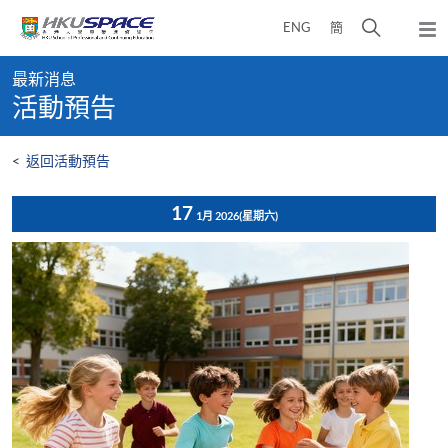
Skip
打
ENG
簡
to
彈
main
開
出
Main
content
搜
主
最新消息
content
選
尋
活動預告
start
單
介
面
<
返回活動預告
17
1月 2026
(星期六)