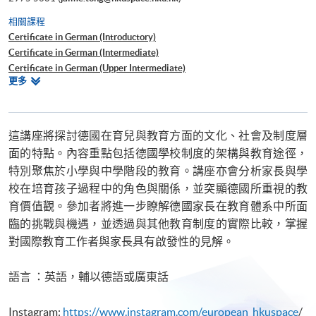
相關課程
Certificate in German (Introductory)
Certificate in German (Intermediate)
Certificate in German (Upper Intermediate)
相
更多
Certificate in German (Advanced)
關
Beginners' German
課
Certificate for Module (Introductory German for Secondary School
程
Students I)
這講座將探討德國在育兒與教育方面的文化、社會及制度層
Certificate for Module (Introductory German for Secondary School
面的特點。內容重點包括德國學校制度的架構與教育途徑，
Students II)
特別聚焦於小學與中學階段的教育。講座亦會分析家長與學
Certificate for Module (Introductory French for Secondary School
校在培育孩子過程中的角色與關係，並突顯德國所重視的教
Students I)
育價值觀。參加者將進一步瞭解德國家長在教育體系中所面
Certificate for Module (Introductory French for Secondary School
臨的挑戰與機遇，並透過與其他教育制度的實際比較，掌握
Students II)
Certificate for Module (Introductory Spanish for Secondary School
對國際教育工作者與家長具有啟發性的見解。
Students I)
Certificate for Module (Introductory Spanish for Secondary School
語言 ：英語，輔以德語或廣東話
Students II)
Instagram:
https://www.instagram.com/european_hkuspace
/