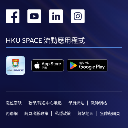
轉
轉
轉
轉
到
到
到
到
facebook
youtube
linkedin
instag
HKU SPACE 流動應用程式
職位空缺
教學/報名中心地點
學員網站
教師網站
內聯網
網頁出版政策
私隱政策
網站地圖
無障礙網頁