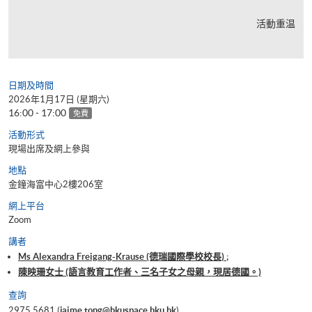
活動重温
日期及時間
2026年1月17日 (星期六)
16:00 - 17:00
免費
活動形式
現場出席及網上參與
地點
金鐘海富中心2樓206室
網上平台
Zoom
講者
Ms Alexandra Freigang-Krause (德瑞國際學校校長) ;
陳映珊女士 (語言教育工作者、三名子女之母親，現居德國。)
查詢
2975 5681 (
jaime.tong@hkuspace.hku.hk
)