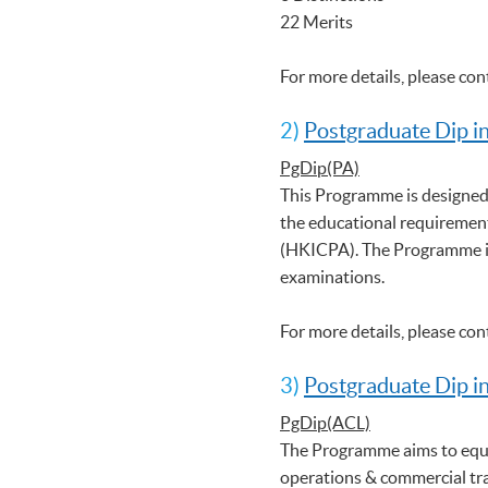
22 Merits
For more details, please co
2)
Postgraduate Dip i
PgDip(PA)
This Programme is designed
the educational requirement
(HKICPA). The Programme is
examinations.
For more details, please co
3)
Postgraduate Dip i
PgDip(ACL)
The Programme aims to equi
operations & commercial tr