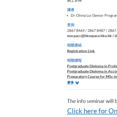
網上參與
講者
Dr Olivia Lui (Senior Prog
查詢
2867 8469 / 2867 8487 / 2867 
mscpacc@hkuspace.hku.hk / d
相關連結
Registration Link
相關課程
Postgraduate Diploma in Prof
Postgraduate Diploma in Acc
Preparatory Course for MSc i
Certificate for Module (Prepar
相
更多
Certificate for Module (Prepar
關
Perspectives)
課
Certificate for Module (Prepar
程
The info seminar will 
Certificate for Module (Prepar
Certificate for Module (Prepa
Click here for On
Diploma in Accounting and Bu