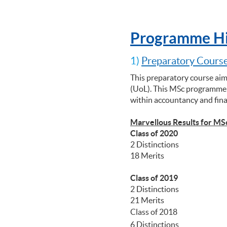
Programme Hi
1)
Preparatory Course
This preparatory course aim
(UoL). This MSc programme p
within accountancy and fin
Marvellous Results for MS
Class of 2020
2 Distinctions
18 Merits
Class of 2019
2 Distinctions
21 Merits
Class of 2018
6 Distinctions