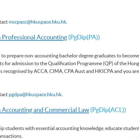
ntact
mscpacc@hkuspace.hku.hk
.
n Professional Accounting
(PgDip(PA))
 to prepare non-accounting bachelor degree graduates to become 
s for admission to the Qualification Programme (QP) of the Hong 
 recognised by ACCA, CIMA, CPA Aust and HKICPA and you are elig
ntact
pgdpa@hkuspace.hku.hk
.
n Accounting and Commercial Law
(PgDip(ACL))
p students with essential accounting knowledge, educate students
ansactions.