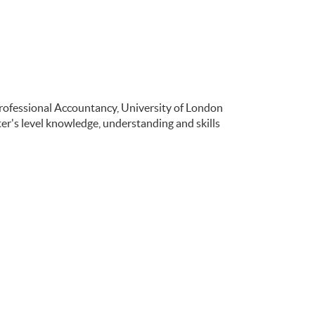
Professional Accountancy, University of London
r's level knowledge, understanding and skills