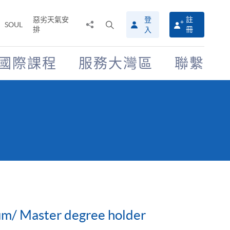
惡劣天氣安
登
註
分
打
SOUL
排
冊
入
享
開
至
搜
尋
國際課程
服務大灣區
聯繫
介
面
cum/ Master degree holder