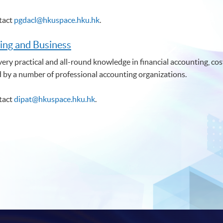
ntact
pgdacl@hkuspace.hku.hk
.
ing and Business
ry practical and all-round knowledge in financial accounting, cost
d by a number of professional accounting organizations.
ntact
dipat@hkuspace.hku.hk
.