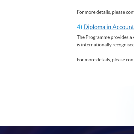
For more details, please co
4)
Diploma in Account
The Programme provides a ve
is internationally recognise
For more details, please co