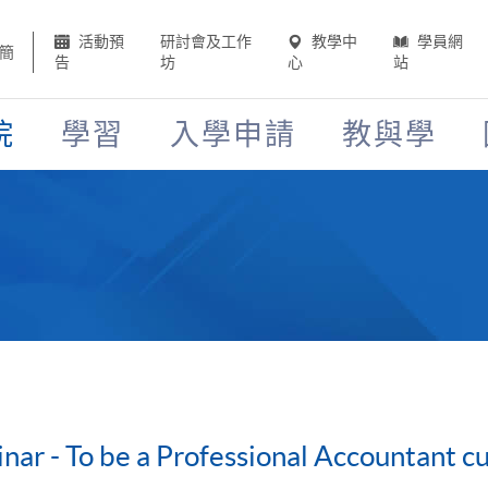
活動預
研討會及工作
教學中
學員網
簡
告
坊
心
站
院
學習
入學申請
教與學
nar - To be a Professional Accountant 