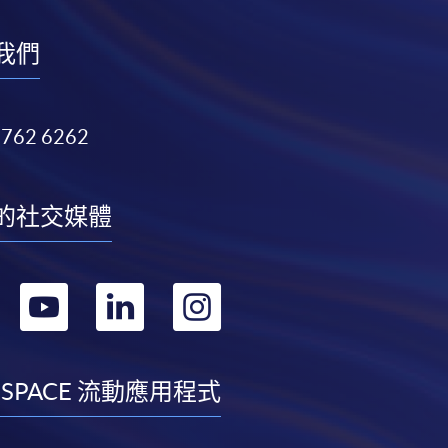
我們
3762 6262
的社交媒體
轉
轉
轉
轉
到
到
到
到
facebook
youtube
linkedin
instagram
 SPACE 流動應用程式