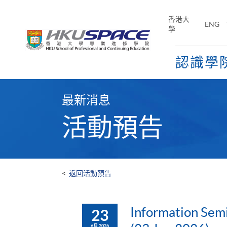
Skip
to
香港大
ENG
main
學
content
認識學
Main
content
最新消息
start
活動預告
<
返回活動預告
Information Semi
23
6月 2026