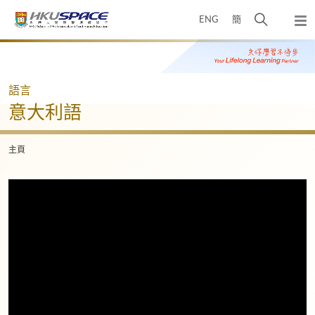
Skip
打
ENG
簡
to
彈
main
開
出
Main
content
搜
主
content
選
尋
start
單
介
語言
面
意大利語
主頁