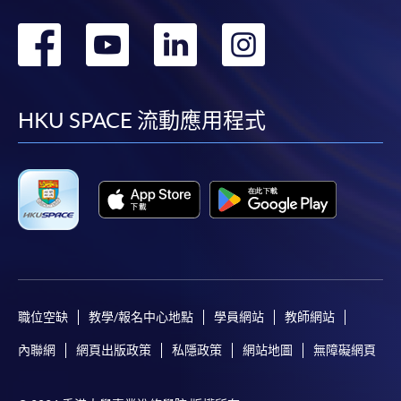
轉
轉
轉
轉
到
到
到
到
facebook
youtube
linkedin
instag
HKU SPACE 流動應用程式
職位空缺
教學/報名中心地點
學員網站
教師網站
內聯網
網頁出版政策
私隱政策
網站地圖
無障礙網頁