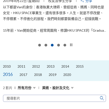
2019年8月22日 (星期四)
校友及學生分享
分享
2
以下都是Van的身份：香港執業大律師、曾經從商、媽媽、同時也是
女兒、HKU SPACE畢業生，還有很多很多。人生，就是不停改變、
求
不停積累、不停進化的旅程，我們時刻都要裝備自己，迎接挑戰。
H
也
理
.
15年前，Van開始從商，經常周圍飛，修讀HKU SPACE的「Gradua...
M
按下以暫停幻燈片
2010
2011
2012
2013
2014
2015
2016
2017
2018
2019
2020
2 影片
所有月份
美術、設計及文化
搜
尋
搜
影
尋