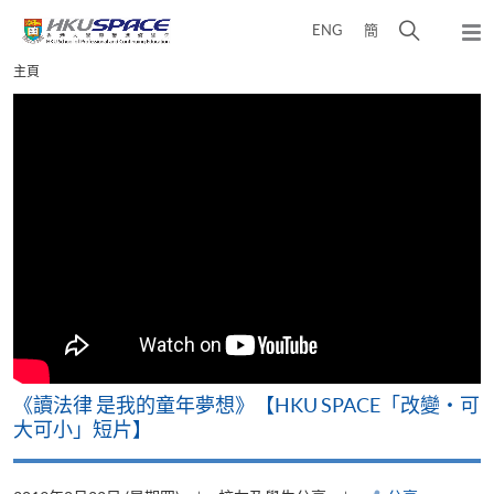
Skip
打
ENG
簡
to
彈
main
開
出
Main
主頁
content
搜
主
content
選
尋
start
單
介
面
改
《讀法律 是我的童年夢想》【HKU SPACE「改變‧可
A
大可小」短片】
T