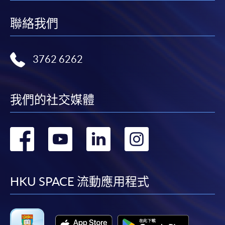
聯絡我們
3762 6262
我們的社交媒體
轉
轉
轉
轉
到
到
到
到
facebook
youtube
linkedin
instag
HKU SPACE 流動應用程式