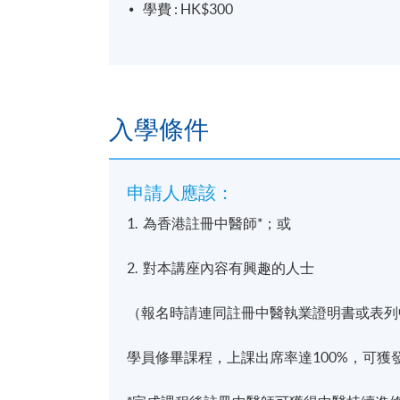
學費 : HK$300
入學條件
申請人應該：
1. 為香港註冊中醫師*；或
2. 對本講座內容有興趣的人士
（報名時請連同註冊中醫執業證明書或表列
學員修畢課程，上課出席率達100%，可獲