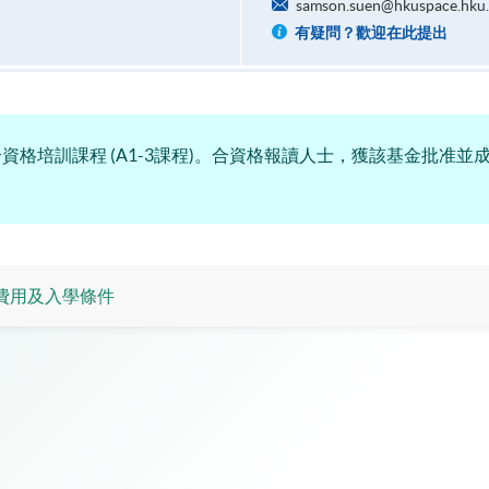
samson.suen@hkuspace.hku
有疑問？歡迎在此提出
格培訓課程 (A1-3課程)。合資格報讀人士，獲該基金批准並
費用及入學條件