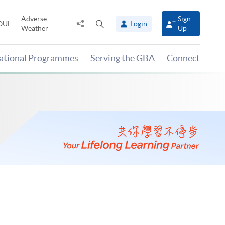
Adverse
Sign
Share
Open
OUL
Login
Weather
Up
to
search
panel
national Programmes
Serving the GBA
Connect