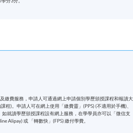
修學分3分。
名及繳費服務，申請人可通過網上申請個別學歷頒授課程和報讀
程)。申請人可在網上使用「繳費靈」(PPS) (不適用於手機)、
付方式之外，如就讀學歷頒授課程設有網上服務，在學學員亦可以「微信支
line Alipay) 或 「轉數快」(FPS) 繳付學費。