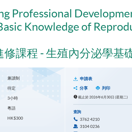
ing Professional Developme
Basic Knowledge of Reprod
修課程 - 生殖內分泌學基
兼讀制
申請表
待定
分享
列印
截止於 2026年6月30日 (星期二)
3小時
粵語
查詢
HK$300
3762 4210
3104 0236