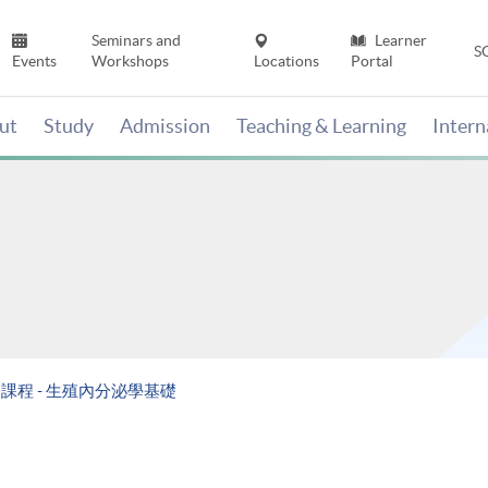
Seminars and
Learner
S
Events
Workshops
Locations
Portal
ut
Study
Admission
Teaching & Learning
Inter
程 - 生殖內分泌學基礎