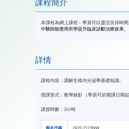
課程簡介
本課程為網上課程︰學員可以靈活安排時間
中醫師能應用所學提升臨床診斷治療效果。
詳情
課程內容：講解生殖內分泌學基礎知識。
授課形式：教學錄影 （學員可於開課日期
講授時數：3⼩時
報名代碼
2435-2123NW