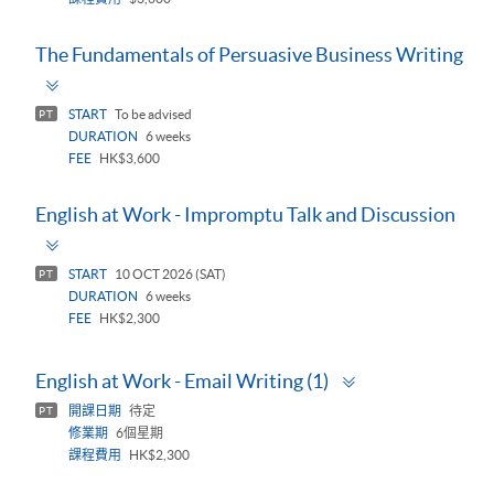
The Fundamentals of Persuasive Business Writing
Toggle
panel
START
To be advised
PT
DURATION
6 weeks
FEE
HK$3,600
English at Work - Impromptu Talk and Discussion
Toggle
panel
START
10 OCT 2026 (SAT)
PT
DURATION
6 weeks
FEE
HK$2,300
Toggle
English at Work - Email Writing (1)
panel
開課日期
待定
PT
修業期
6個星期
課程費用
HK$2,300