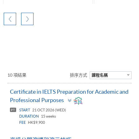
10 項結果
排序方式
課程名稱
Certificate in IELTS Preparation for Academic and
Toggle
Professional Purposes
panel
START
21 OCT 2026 (WED)
PT
DURATION
15 weeks
FEE
HK$9,900
Toggle