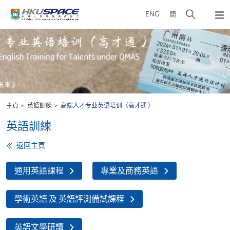
Skip
打
ENG
簡
to
彈
main
開
出
Main
content
搜
主
content
選
尋
start
單
介
面
主頁
英語訓練
高端人才专业英语培训（高才通 ）
英語訓練
返回主頁
通用英語課程
專業及商務英語
學術英語 及 英語評測備試課程
英語文學研讀