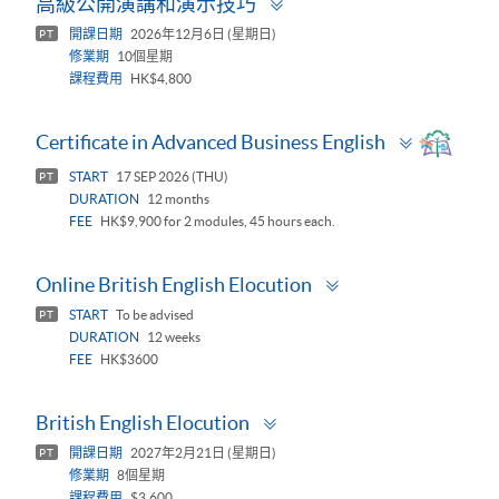
高級公開演講和演示技巧
panel
開課日期
2026年12月6日 (星期日)
PT
修業期
10個星期
課程費用
HK$4,800
Toggle
Certificate in Advanced Business English
panel
START
17 SEP 2026 (THU)
PT
DURATION
12 months
FEE
HK$9,900 for 2 modules, 45 hours each.
Toggle
Online British English Elocution
panel
START
To be advised
PT
DURATION
12 weeks
FEE
HK$3600
Toggle
British English Elocution
panel
開課日期
2027年2月21日 (星期日)
PT
修業期
8個星期
課程費用
$3,600