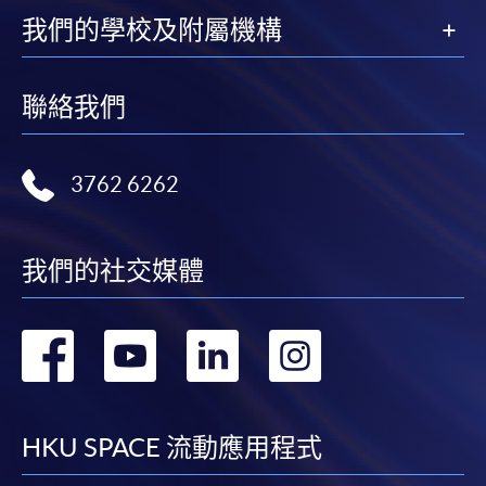
我們的學校及附屬機構
聯絡我們
3762 6262
我們的社交媒體
轉
轉
轉
轉
到
到
到
到
facebook
youtube
linkedin
instag
HKU SPACE 流動應用程式