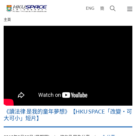
Skip
打
ENG
簡
to
彈
main
開
出
Main
主頁
content
搜
主
content
選
尋
start
單
介
面
改
《讀法律 是我的童年夢想》【HKU SPACE「改變‧可
A
大可小」短片】
T