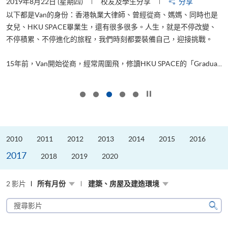
2019年8月22日 (星期四)
校友及學生分享
分享
2
以下都是Van的身份：香港執業大律師、曾經從商、媽媽、同時也是
女兒、HKU SPACE畢業生，還有很多很多。人生，就是不停改變、
求
不停積累、不停進化的旅程，我們時刻都要裝備自己，迎接挑戰。
H
也
理
.
15年前，Van開始從商，經常周圍飛，修讀HKU SPACE的「Gradua...
M
按下以暫停幻燈片
2010
2011
2012
2013
2014
2015
2016
2017
2018
2019
2020
2 影片
所有月份
建築、房屋及建造環境
搜
尋
搜
影
尋