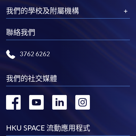
我們的學校及附屬機構
聯絡我們
3762 6262
我們的社交媒體
轉
轉
轉
轉
到
到
到
到
facebook
youtube
linkedin
instag
HKU SPACE 流動應用程式