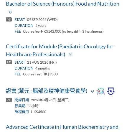
Bachelor of Science (Honours) Food and Nutrition
Toggle
panel
START
09 SEP 2026 (WED)
PT
DURATION
2 years
FEE
Course fee: HK$142,000 (to be paid in 3 instalments)
Certificate for Module (Paediatric Oncology for
Toggle
Healthcare Professionals)
panel
START
21 AUG 2026 (FRI)
PT
DURATION
4 months
FEE
Course Fee : HK$9800
Toggle
證書 (單元 : 腦部及精神健康營養學)
panel
開課日期
2026年8月26日 (星期三)
PT
修業期
33小時
課程費用
HK$4500
Advanced Certificate in Human Biochemistry and