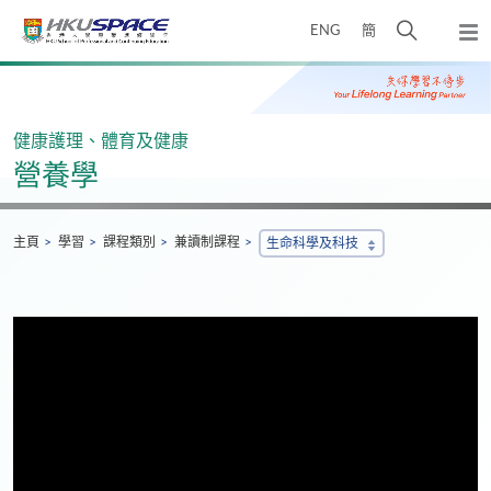
Skip
打
ENG
簡
to
彈
main
開
出
Main
content
搜
主
content
選
尋
start
單
介
健康護理、體育及健康
面
營養學
主頁
學習
課程類別
兼讀制課程
生命科學及科技