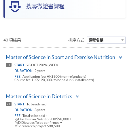
搜尋微證書課程
40 項結果
排序方式
課程名稱
To
Master of Science in Sport and Exercise Nutrition
pa
START
28 OCT 2026 (WED)
PT
DURATION
2 years
FEE
Application fee: HK$300 (non-refundable)
Course fee: HK$120,000 (to be paid in 2 installments)
Toggle
Master of Science in Dietetics
panel
START
To be advised
PT
DURATION
3 years
FEE
Total to be paid :
PgD in Human Nutrition HK$98,000 +
PgD Dietetics To be confirmed +
MSc research project $38,500