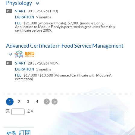
Toggle
Physiology
panel
START
03 SEP 2026 (THU)
PT
DURATION
9 months
FEE
$21,800 (whole certificate); $7,300 (module E only)
Application to Module E only is permitted to graduates from this
certificate before 2009.
Advanced Certificate in Food Service Management
Toggle
panel
START
28 SEP 2026 (MON)
PT
DURATION
5 months
FEE
$17,000 / $13,600 (Advanced Certificate with Module A
exemption)
下
本
1
2
3
4
一
頁
最
頁
之 4
頁
後
一
頁
訂閱