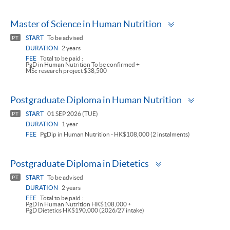
Toggle
Master of Science in Human Nutrition
panel
START
To be advised
PT
DURATION
2 years
FEE
Total to be paid :
PgD in Human Nutrition To be confirmed +
MSc research project $38,500
Toggle
Postgraduate Diploma in Human Nutrition
panel
START
01 SEP 2026 (TUE)
PT
DURATION
1 year
FEE
PgDip in Human Nutrition - HK$108,000 (2 instalments)
Toggle
Postgraduate Diploma in Dietetics
panel
START
To be advised
PT
DURATION
2 years
FEE
Total to be paid :
PgD in Human Nutrition HK$108,000 +
PgD Dietetics HK$190,000 (2026/27 intake)