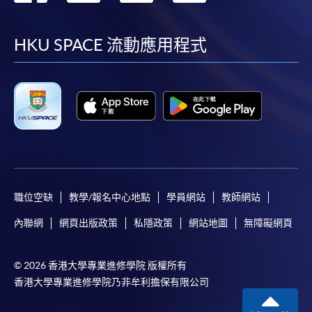
到
到
到
到
facebook
youtube
linkedin
instag
HKU SPACE 流動應用程式
職位空缺
教學/報名中心地點
學員網站
教師網站
內聯網
網頁出版政策
私隱政策
網站地圖
無障礙網頁
© 2026 香港大學專業進修學院 版權所有
香港大學專業進修學院乃非牟利擔保有限公司