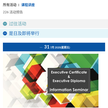
所有活动
课程讲座
226
活动预告
过往活动
是日及即将举行
31
7月 2020
(星期五)