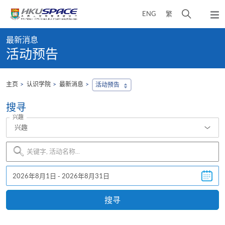
Skip
打
ENG
繁
to
弹
main
开
出
Main
content
搜
主
最新消息
content
菜
寻
活动预告
start
单
介
面
主页
认识学院
最新消息
活动预告
搜寻
兴趣
兴趣
Search
Event
搜寻